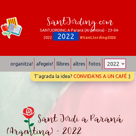
SantJording.com
SANTJORDING A Paraná (Argentina) - 23-04-
2022
2022
#SantJording2026
organitza!
afegeix!
llibres
altres
fotos
T'agrada la idea?
CONVIDA'NS A UN CAFÉ
:)
Sant Jordi a Paraná
(Argentina) - 2022