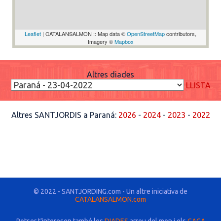
Leaflet
| CATALANSALMON :: Map data ©
OpenStreetMap
contributors,
Imagery ©
Mapbox
Altres diades
LLISTA
Altres SANTJORDIS a Paraná:
2026
-
2024
-
2023
-
2022
© 2022 - SANTJORDING.com - Un altre iniciativa de
CATALANSALMON.com