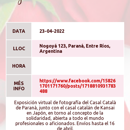
DATA
23-04-2022
Nogoyá 123, Paraná, Entre Rí­os,
LLOC
Argentina
HORA
https://www.facebook.com/15826
MÉS
1701171760/posts/1718810931783
INFO
488
Exposición virtual de fotografí­a del Casal Català
de Paranà, junto con el casal catalán de Kansai
en Japón, en torno al concepto de la
solidaridad, abierta a todo el mundo
profesionales o aficionados. Enví­os hasta el 16
de abril.