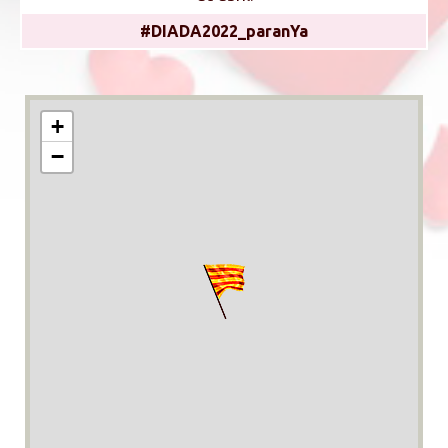
#DIADA2022_paranYa
+
−