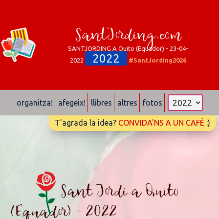
SantJording.com
SANTJORDING A Quito (Equador) - 23-04-
2022
2022
#SantJording2026
organitza!
afegeix!
llibres
altres
fotos
T'agrada la idea?
CONVIDA'NS A UN CAFÉ
:)
Sant Jordi a Quito
(Equador) - 2022