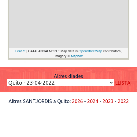
Leaflet
| CATALANSALMON :: Map data ©
OpenStreetMap
contributors,
Imagery ©
Mapbox
Altres diades
LLISTA
Altres SANTJORDIS a Quito:
2026
-
2024
-
2023
-
2022