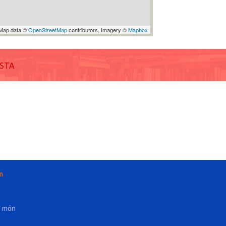
Map data ©
OpenStreetMap
contributors, Imagery ©
Mapbox
ISTA
m
l món