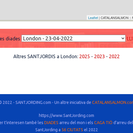
Leaflet
| CATALANSALMON :: 
res diades
LL
Altres SANTJORDIS a London:
2025
-
2023
-
2022
© 2022 - SANTJORDING.com - Un altre iniciativa de
CATALANSALMON.co
https://www.SantJording.com
er t'interesen també les
DIADES
arreu del mon i els
CAGA TIÓ
d'arreu de
SantJording a
56 CIUTATS
el 2022