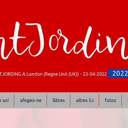
tJordi
202
JORDING A London (Regne Unit (UK)) - 23-04-2022
n un!
afegeix-ne
llibres
altres SJ
fotos