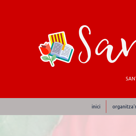
San
SANT
inici
organitza'