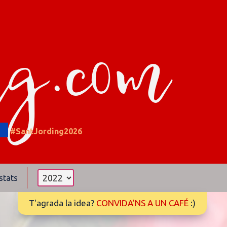
ng.com
2
#SantJording2026
stats
T'agrada la idea?
CONVIDA'NS A UN CAFÉ
:)