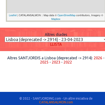
Leaflet
| CATALANSALMON :: Map data ©
OpenStreetMap
contributors, Imagery ©
Mapbox
Altres diades
LLISTA
Altres SANTJORDIS a Lisboa (deprecated -> 2914):
2026
-
2025
-
2023
-
2022
© 2022 - SANTJORDING.com - Un altre iniciativa de
CATALANSALMON.com