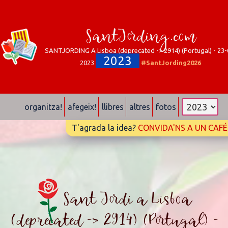
SantJording.com
SANTJORDING A Lisboa (deprecated -> 2914) (Portugal) - 23-
2023
2023
#SantJording2026
organitza!
afegeix!
llibres
altres
fotos
T'agrada la idea?
CONVIDA'NS A UN CAFÉ
Sant Jordi a Lisboa
(deprecated -> 2914) (Portugal) -