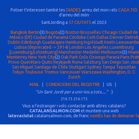
Potser t'interesen també les
DIADES
arreu del mon i els
CAGA TIÓ
d'arreu del món
SantJording a
57 CIUTATS
el 2023
Bangkok
Berlin
(3)
Bogota
(2)
Boston
Brusselles
Chicago
Ciudad de
México (DF)
Ciudad de Panamá
Córdoba
Cork
Dallas
Denver
Detroit
Dublin
Edinburgh
Guadalajara
Hamburg
Ingolstadt
Koeln
Leeuwarde
Lisboa (deprecated -> 2914)
London
Los Angeles
Luxembourg
[Luxemburg/Lëtzebuerg]
Manchester
Medellín
Melbourne
(2)
Miam
Monterrey
New York City
(2)
Oak Park
Oslo
Oswego
Paraná
Paris
Pra
Provo
Querétaro
Quito
Reykjavík
Roma
Salzburg
San Diego
San Jos
San Miguel
Santiago de Chile
Stuttgart
Sydney
Tampa
Tepoztlan
Tokyo
Toulouse
Tromso
Vancouver
Warszawa
Washington, D. C.
Zurich
MAIL
|
CONDICIONS DEL REGISTRE
| US |
"Un Sant Jordi per a unir-los a tots....."
:)
216.73.216.175
Vius a l'estranger i vols contactar amb altres catalans?
CATALANSALMON.COM
et muntem una web
latevaciutat
.catalansalmon.com, de franc
nomÈs has de demanar-l