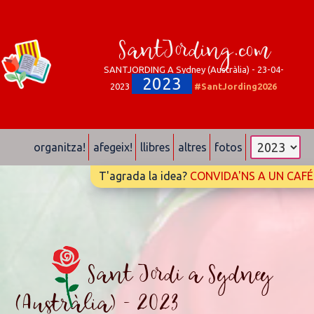
SantJording.com
SANTJORDING A Sydney (Austràlia) - 23-04-
2023
2023
#SantJording2026
organitza!
afegeix!
llibres
altres
fotos
T'agrada la idea?
CONVIDA'NS A UN CAFÉ
Sant Jordi a Sydney
(Austràlia) - 2023