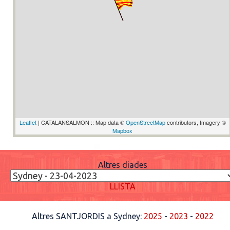
Leaflet
| CATALANSALMON :: Map data ©
OpenStreetMap
contributors, Imagery ©
Mapbox
Altres diades
LLISTA
Altres SANTJORDIS a Sydney:
2025
-
2023
-
2022