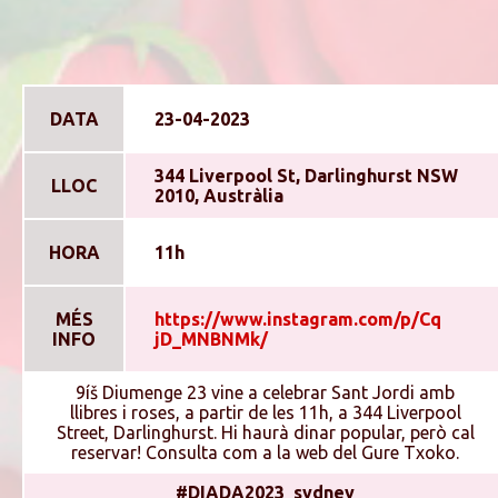
DATA
23-04-2023
344 Liverpool St, Darlinghurst NSW
LLOC
2010, Austràlia
HORA
11h
MÉS
https://www.instagram.com/p/Cq
INFO
jD_MNBNMk/
9íš Diumenge 23 vine a celebrar Sant Jordi amb
llibres i roses, a partir de les 11h, a 344 Liverpool
Street, Darlinghurst. Hi haurà dinar popular, però cal
reservar! Consulta com a la web del Gure Txoko.
#DIADA2023_sydney