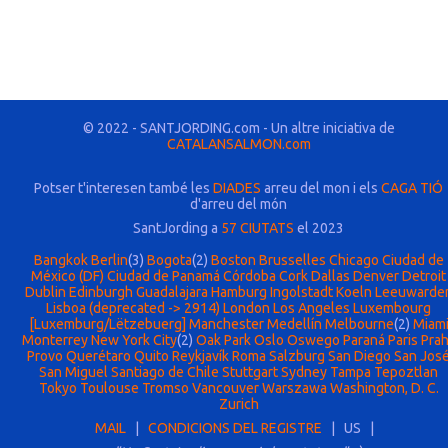
© 2022 - SANTJORDING.com - Un altre iniciativa de
CATALANSALMON.com
Potser t'interesen també les
DIADES
arreu del mon i els
CAGA TIÓ
d'arreu del món
SantJording a
57 CIUTATS
el 2023
Bangkok
Berlin
(3)
Bogota
(2)
Boston
Brusselles
Chicago
Ciudad de
México (DF)
Ciudad de Panamá
Córdoba
Cork
Dallas
Denver
Detroit
Dublin
Edinburgh
Guadalajara
Hamburg
Ingolstadt
Koeln
Leeuwarde
Lisboa (deprecated -> 2914)
London
Los Angeles
Luxembourg
[Luxemburg/Lëtzebuerg]
Manchester
Medellín
Melbourne
(2)
Miam
Monterrey
New York City
(2)
Oak Park
Oslo
Oswego
Paraná
Paris
Pra
Provo
Querétaro
Quito
Reykjavík
Roma
Salzburg
San Diego
San Jos
San Miguel
Santiago de Chile
Stuttgart
Sydney
Tampa
Tepoztlan
Tokyo
Toulouse
Tromso
Vancouver
Warszawa
Washington, D. C.
Zurich
MAIL
|
CONDICIONS DEL REGISTRE
| US |