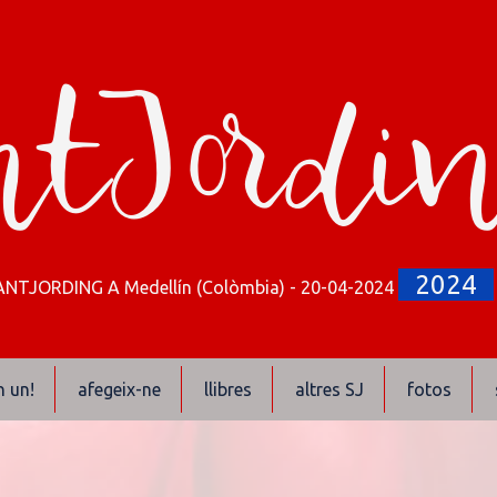
tJordi
2024
ANTJORDING A Medellín (Colòmbia) - 20-04-2024
n un!
afegeix-ne
llibres
altres SJ
fotos