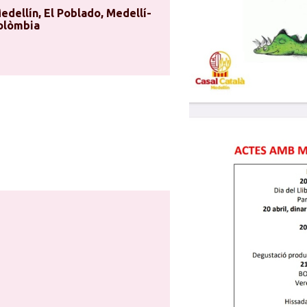
dellí­n, El Poblado, Medellí­
Colòmbia