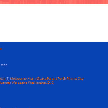
m
l món
llín
(2)
Melbourne
Miami
Osaka
Paraná
Perth
Phenix City
bingen
Warszawa
Washington, D. C.