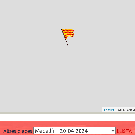
Leaflet
| CATALANSA
Altres diades
LLISTA