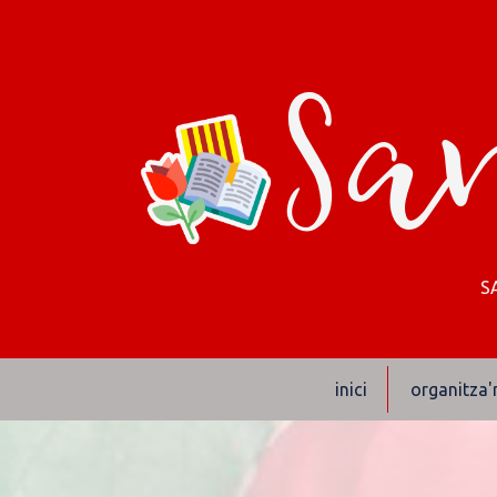
San
S
inici
organitza'