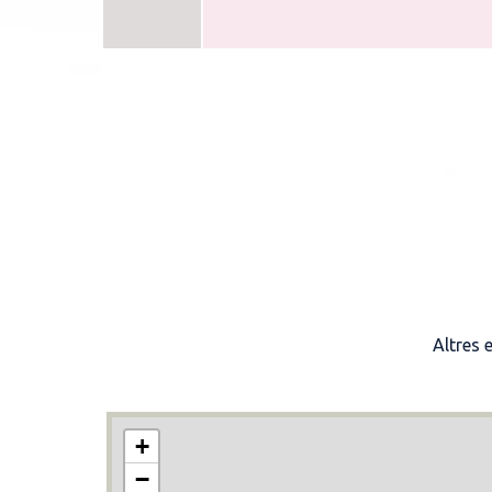
Altres 
+
−