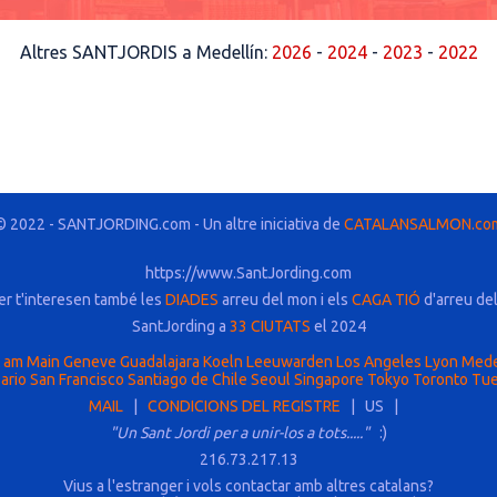
Altres SANTJORDIS a Medellín:
2026
-
2024
-
2023
-
2022
© 2022 - SANTJORDING.com - Un altre iniciativa de
CATALANSALMON.co
https://www.SantJording.com
er t'interesen també les
DIADES
arreu del mon i els
CAGA TIÓ
d'arreu de
SantJording a
33 CIUTATS
el 2024
t am Main
Geneve
Guadalajara
Koeln
Leeuwarden
Los Angeles
Lyon
Mede
ario
San Francisco
Santiago de Chile
Seoul
Singapore
Tokyo
Toronto
Tue
MAIL
|
CONDICIONS DEL REGISTRE
| US |
"Un Sant Jordi per a unir-los a tots....."
:)
216.73.217.13
Vius a l'estranger i vols contactar amb altres catalans?