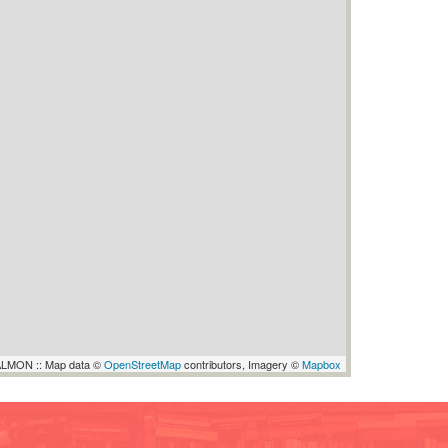
LMON :: Map data ©
OpenStreetMap
contributors, Imagery ©
Mapbox