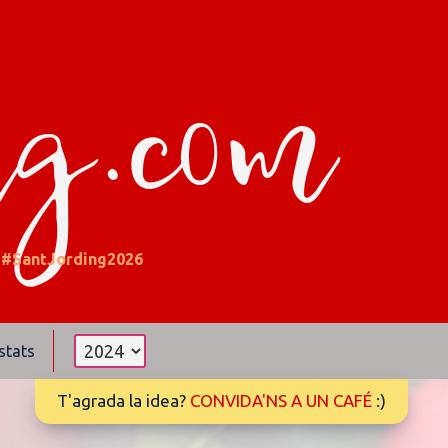
ng.com
#SantJording2026
stats
T'agrada la idea?
CONVIDA'NS A UN CAFÉ
:)