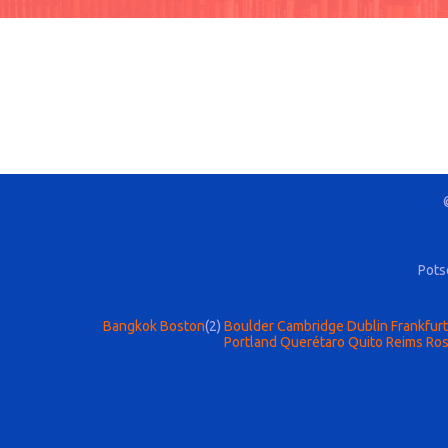
Pots
Bangkok
Boston
(2)
Boulder
Cambridge
Dublin
Frankfur
Portland
Querétaro
Quito
Reims
Ros