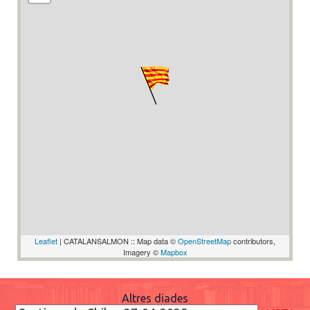
Leaflet
| CATALANSALMON :: Map data ©
OpenStreetMap
contributors,
Imagery ©
Mapbox
Altres diades