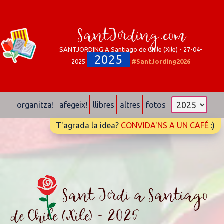
SantJording.com
SANTJORDING A Santiago de Chile (Xile) - 27-04-
2025
2025
#SantJording2026
organitza!
afegeix!
llibres
altres
fotos
T'agrada la idea?
CONVIDA'NS A UN CAFÉ
:)
Sant Jordi a Santiago
de Chile (Xile) - 2025