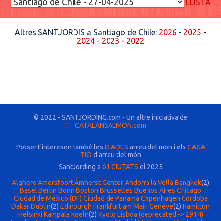
LLISTA
Altres SANTJORDIS a Santiago de Chile:
2026
-
2025
-
2024
-
2023
-
2022
© 2022 - SANTJORDING.com - Un altre iniciativa de
CATALANSALMON.com
Potser t'interesen també les
DIADES
arreu del mon i els
CAGA
TIÓ
d'arreu del món
SantJording a
61 CIUTATS
el 2025
Alghero
Amersfoort
Amherst Center
Andorra la Vella
Bangkok
(2)
Basel
Berlin
Bonn
Boston
Brusselles
Buenos Aires
Chicago
Ciudad de México (DF)
Ciudad de Panamá
Copenhagen
Córdoba
Dakar
Dublin
(2)
Edinburgh
Frankfurt am Main
Geneve
(2)
Hamilton
Helsinki
Kampala
Koeln
(2)
Kyoto
Lisboa (deprecated -> 2914)