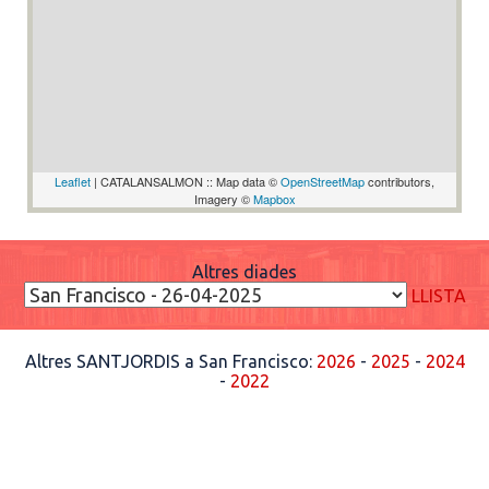
Leaflet
| CATALANSALMON :: Map data ©
OpenStreetMap
contributors,
Imagery ©
Mapbox
Altres diades
LLISTA
Altres SANTJORDIS a San Francisco:
2026
-
2025
-
2024
-
2022