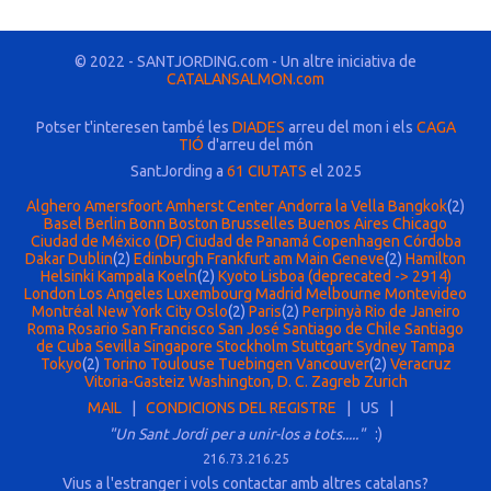
© 2022 - SANTJORDING.com - Un altre iniciativa de
CATALANSALMON.com
Potser t'interesen també les
DIADES
arreu del mon i els
CAGA
TIÓ
d'arreu del món
SantJording a
61 CIUTATS
el 2025
Alghero
Amersfoort
Amherst Center
Andorra la Vella
Bangkok
(2)
Basel
Berlin
Bonn
Boston
Brusselles
Buenos Aires
Chicago
Ciudad de México (DF)
Ciudad de Panamá
Copenhagen
Córdoba
Dakar
Dublin
(2)
Edinburgh
Frankfurt am Main
Geneve
(2)
Hamilton
Helsinki
Kampala
Koeln
(2)
Kyoto
Lisboa (deprecated -> 2914)
London
Los Angeles
Luxembourg
Madrid
Melbourne
Montevideo
Montréal
New York City
Oslo
(2)
Paris
(2)
Perpinyà
Rio de Janeiro
Roma
Rosario
San Francisco
San José
Santiago de Chile
Santiago
de Cuba
Sevilla
Singapore
Stockholm
Stuttgart
Sydney
Tampa
Tokyo
(2)
Torino
Toulouse
Tuebingen
Vancouver
(2)
Veracruz
Vitoria-Gasteiz
Washington, D. C.
Zagreb
Zurich
MAIL
|
CONDICIONS DEL REGISTRE
| US |
"Un Sant Jordi per a unir-los a tots....."
:)
216.73.216.25
Vius a l'estranger i vols contactar amb altres catalans?