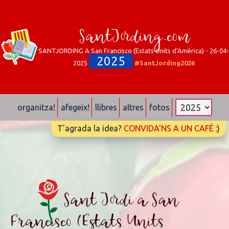
SantJording.com
SANTJORDING A San Francisco (Estats Units d'Amèrica) - 26-04-
2025
2025
#SantJording2026
organitza!
afegeix!
llibres
altres
fotos
T'agrada la idea?
CONVIDA'NS A UN CAFÉ
:)
Sant Jordi a San
Francisco (Estats Units