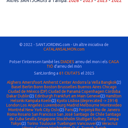
Altres SANTJORDIS a Tampa:
2026
-
2025
-
2023
-
2022
© 2022 - SANTJORDING.com - Un altre iniciativa de
CATALANSALMON.com
Potser t'interesen també les
DIADES
arreu del mon i els
CAGA
TIÓ
d'arreu del món
SantJording a
61 CIUTATS
el 2025
Alghero
Amersfoort
Amherst Center
Andorra la Vella
Bangkok
(2)
Basel
Berlin
Bonn
Boston
Brusselles
Buenos Aires
Chicago
Ciudad de México (DF)
Ciudad de Panamá
Copenhagen
Córdoba
Dakar
Dublin
(2)
Edinburgh
Frankfurt am Main
Geneve
(2)
Hamilton
Helsinki
Kampala
Koeln
(2)
Kyoto
Lisboa (deprecated -> 2914)
London
Los Angeles
Luxembourg
Madrid
Melbourne
Montevideo
Montréal
New York City
Oslo
(2)
Paris
(2)
Perpinyà
Rio de Janeiro
Roma
Rosario
San Francisco
San José
Santiago de Chile
Santiago
de Cuba
Sevilla
Singapore
Stockholm
Stuttgart
Sydney
Tampa
Tokyo
(2)
Torino
Toulouse
Tuebingen
Vancouver
(2)
Veracruz