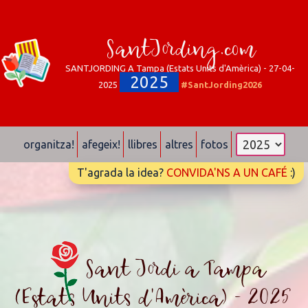
SantJording.com
SANTJORDING A Tampa (Estats Units d'Amèrica) - 27-04-
2025
2025
#SantJording2026
organitza!
afegeix!
llibres
altres
fotos
T'agrada la idea?
CONVIDA'NS A UN CAFÉ
:)
Sant Jordi a Tampa
(Estats Units d'Amèrica) - 2025