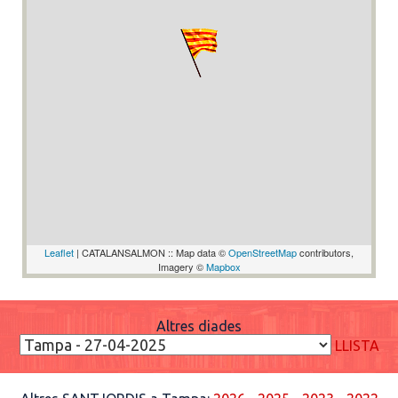
Leaflet
| CATALANSALMON :: Map data ©
OpenStreetMap
contributors,
Imagery ©
Mapbox
Altres diades
LLISTA