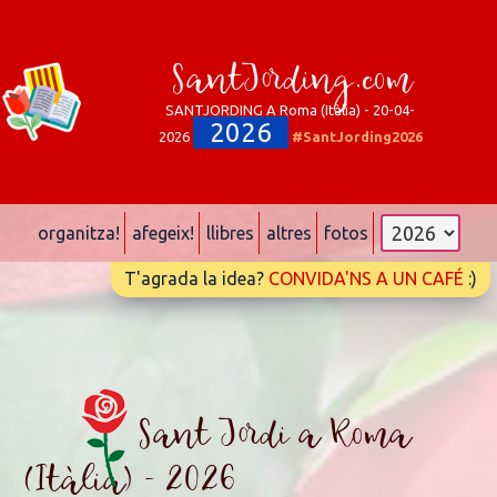
SantJording.com
SANTJORDING A Roma (Itàlia) - 20-04-
2026
2026
#SantJording2026
organitza!
afegeix!
llibres
altres
fotos
T'agrada la idea?
CONVIDA'NS A UN CAFÉ
:)
Sant Jordi a Roma
(Itàlia) - 2026