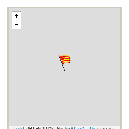
+
−
Leaflet
| CATALANSALMON :: Map data ©
OpenStreetMap
contributors,