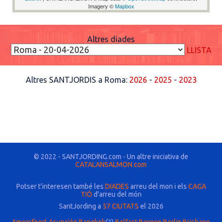
Imagery ©
Mapbox
Altres diades
LLISTA
Altres SANTJORDIS a Roma:
2026
-
2025
-
2023
© 2022 - SANTJORDING.com - Un altre iniciativa de
CATALANSALMON.com
Potser t'interesen també les
DIADES
arreu del mon i els
CAGA
TIÓ
d'arreu del món
SantJording a
57 CIUTATS
el 2026