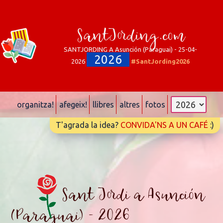
SantJording.com
SANTJORDING A Asunción (Paraguai) - 25-04-
2026
2026
#SantJording2026
organitza!
afegeix!
llibres
altres
fotos
T'agrada la idea?
CONVIDA'NS A UN CAFÉ
:)
Sant Jordi a Asunción
(Paraguai) - 2026