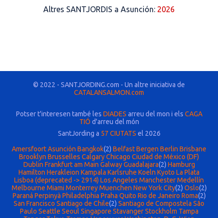
Altres SANTJORDIS a Asunción:
2026
© 2022 - SANTJORDING.com - Un altre iniciativa de
CATALANSALMON.com
Potser t'interesen també les
DIADES
arreu del mon i els
CAGA
TIÓ
d'arreu del món
SantJording a
57 CIUTATS
el 2026
Amersfoort
Asunción
Bangkok
(2)
Belfast
Bergen
Berlin
Brisbane
Brooklyn
Brusselles
Calgary
Chicago
Ciudad de México (DF)
Dublin
Frankfurt am Main
Galway
Guadalajara
(2)
Hamburg
Hamilton
Herakleion
Kampala
Karlsruhe
Koeln
Kyoto
La Plata
Lisboa (deprecated -> 2914)
Los Angeles
Manchester
Medellín
Melbourne
Miami
Monterrey
Muenchen
New York City
(2)
Oslo
(2)
Paraná
Perpinyà
Philadelphia
Praha
Quito
Rio de Janeiro
Roma
(2)
San Francisco
Santiago de Chile
(2)
Santiago de Compostela
São
Paulo
Seattle
Seoul
Singapore
Stavanger
Stockholm
Tampa