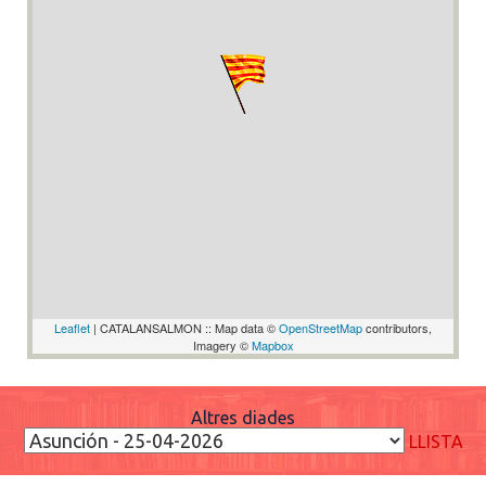
Leaflet
| CATALANSALMON :: Map data ©
OpenStreetMap
contributors,
Imagery ©
Mapbox
Altres diades
LLISTA