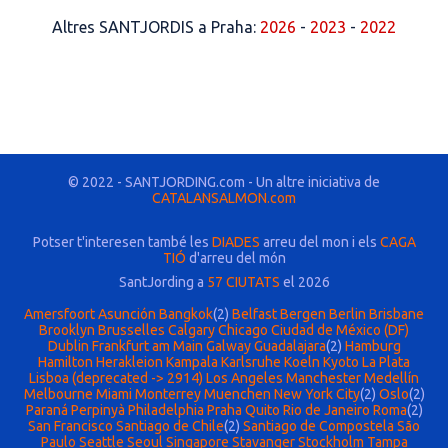
Altres SANTJORDIS a Praha:
2026
-
2023
-
2022
© 2022 - SANTJORDING.com - Un altre iniciativa de
CATALANSALMON.com
Potser t'interesen també les
DIADES
arreu del mon i els
CAGA
TIÓ
d'arreu del món
SantJording a
57 CIUTATS
el 2026
Amersfoort
Asunción
Bangkok
(2)
Belfast
Bergen
Berlin
Brisbane
Brooklyn
Brusselles
Calgary
Chicago
Ciudad de México (DF)
Dublin
Frankfurt am Main
Galway
Guadalajara
(2)
Hamburg
Hamilton
Herakleion
Kampala
Karlsruhe
Koeln
Kyoto
La Plata
Lisboa (deprecated -> 2914)
Los Angeles
Manchester
Medellín
Melbourne
Miami
Monterrey
Muenchen
New York City
(2)
Oslo
(2)
Paraná
Perpinyà
Philadelphia
Praha
Quito
Rio de Janeiro
Roma
(2)
San Francisco
Santiago de Chile
(2)
Santiago de Compostela
São
Paulo
Seattle
Seoul
Singapore
Stavanger
Stockholm
Tampa