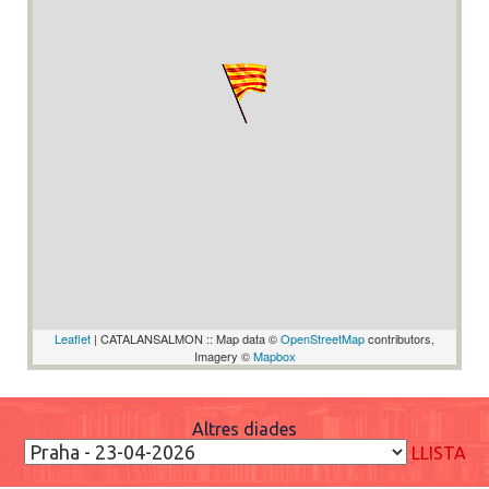
Leaflet
| CATALANSALMON :: Map data ©
OpenStreetMap
contributors,
Imagery ©
Mapbox
Altres diades
LLISTA