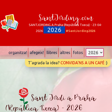
SantJording.com
SANTJORDING A Praha (República Txeca) - 23-04-
2026
2026
#SantJording2026
organitza!
afegeix!
llibres
altres
fotos
T'agrada la idea?
CONVIDA'NS A UN CAFÉ
:)
Sant Jordi a Praha
(República Txeca) - 2026