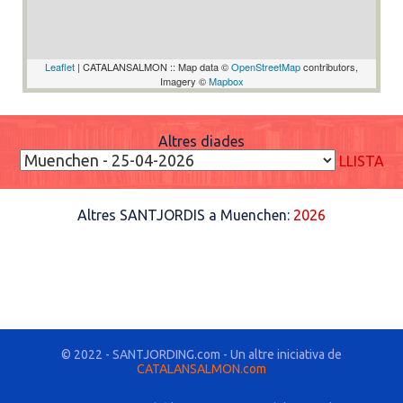
Leaflet
| CATALANSALMON :: Map data ©
OpenStreetMap
contributors,
Imagery ©
Mapbox
Altres diades
LLISTA
Altres SANTJORDIS a Muenchen:
2026
© 2022 - SANTJORDING.com - Un altre iniciativa de
CATALANSALMON.com