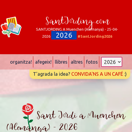
SantJording.com
SANTJORDING A Muenchen (Alemanya) - 25-04-
2026
2026
#SantJording2026
organitza!
afegeix!
llibres
altres
fotos
T'agrada la idea?
CONVIDA'NS A UN CAFÉ
:)
Sant Jordi a Muenchen
(Alemanya) - 2026