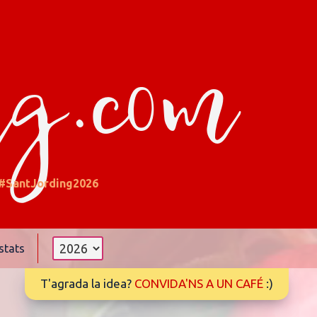
ng.com
#SantJording2026
stats
T'agrada la idea?
CONVIDA'NS A UN CAFÉ
:)