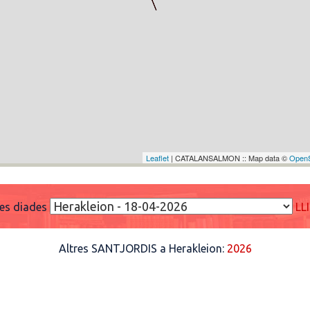
Leaflet
| CATALANSALMON :: Map data ©
OpenS
res diades
LL
Altres SANTJORDIS a Herakleion:
2026