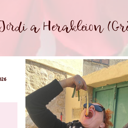
Jordi a Herakleion (Grè
026