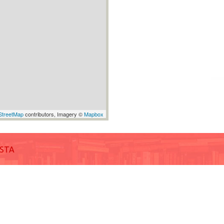
treetMap
contributors, Imagery ©
Mapbox
ISTA