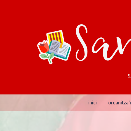
San
S
inici
organitza'