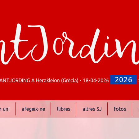
tJordi
2026
ANTJORDING A Herakleion (Grècia) - 18-04-2026
n un!
afegeix-ne
llibres
altres SJ
fotos