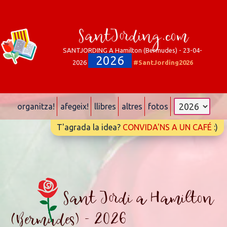
SantJording.com
SANTJORDING A Hamilton (Bermudes) - 23-04-
2026
2026
#SantJording2026
organitza!
afegeix!
llibres
altres
fotos
T'agrada la idea?
CONVIDA'NS A UN CAFÉ
:)
Sant Jordi a Hamilton
(Bermudes) - 2026