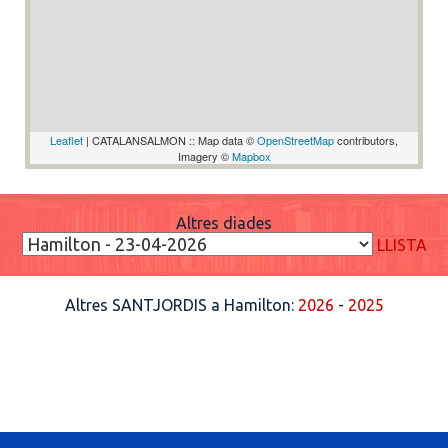
Leaflet
| CATALANSALMON :: Map data ©
OpenStreetMap
contributors,
Imagery ©
Mapbox
Altres diades
LLISTA
Altres SANTJORDIS a Hamilton:
2026
-
2025