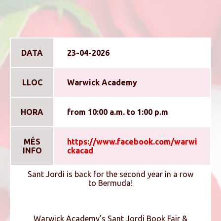
DATA
23-04-2026
LLOC
Warwick Academy
HORA
from 10:00 a.m. to 1:00 p.m
MÉS
https://www.facebook.com/warwi
INFO
ckacad
Sant Jordi is back for the second year in a row
to Bermuda!
Warwick Academy’s Sant Jordi Book Fair &