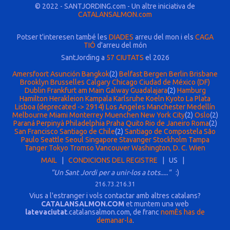
© 2022 - SANTJORDING.com - Un altre iniciativa de
CATALANSALMON.com
Potser t'interesen també les
DIADES
arreu del mon i els
CAGA
TIÓ
d'arreu del món
SantJording a
57 CIUTATS
el 2026
Amersfoort
Asunción
Bangkok
(2)
Belfast
Bergen
Berlin
Brisbane
Brooklyn
Brusselles
Calgary
Chicago
Ciudad de México (DF)
Dublin
Frankfurt am Main
Galway
Guadalajara
(2)
Hamburg
Hamilton
Herakleion
Kampala
Karlsruhe
Koeln
Kyoto
La Plata
Lisboa (deprecated -> 2914)
Los Angeles
Manchester
Medellín
Melbourne
Miami
Monterrey
Muenchen
New York City
(2)
Oslo
(2)
Paraná
Perpinyà
Philadelphia
Praha
Quito
Rio de Janeiro
Roma
(2)
San Francisco
Santiago de Chile
(2)
Santiago de Compostela
São
Paulo
Seattle
Seoul
Singapore
Stavanger
Stockholm
Tampa
Tanger
Tokyo
Tromso
Vancouver
Washington, D. C.
Wien
MAIL
|
CONDICIONS DEL REGISTRE
| US |
"Un Sant Jordi per a unir-los a tots....."
:)
216.73.216.31
Vius a l'estranger i vols contactar amb altres catalans?
CATALANSALMON.COM
et muntem una web
latevaciutat
.catalansalmon.com, de franc
nomÈs has de
demanar-la
.