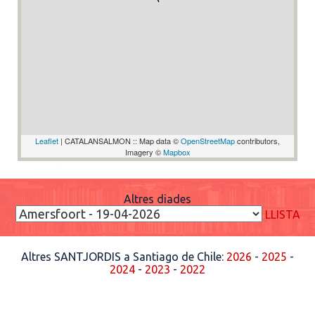
Leaflet
| CATALANSALMON :: Map data ©
OpenStreetMap
contributors,
Imagery ©
Mapbox
Altres diades
LLISTA
Altres SANTJORDIS a Santiago de Chile:
2026
-
2025
-
2024
-
2023
-
2022