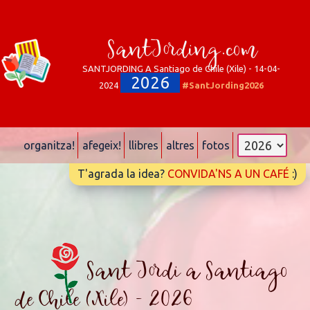
SantJording.com
SANTJORDING A Santiago de Chile (Xile) - 14-04-
2026
2024
#SantJording2026
organitza!
afegeix!
llibres
altres
fotos
T'agrada la idea?
CONVIDA'NS A UN CAFÉ
:)
Sant Jordi a Santiago
de Chile (Xile) - 2026