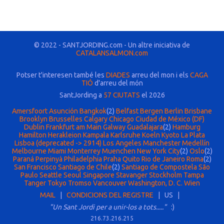
© 2022 - SANTJORDING.com - Un altre iniciativa de
CATALANSALMON.com
Potser t'interesen també les
DIADES
arreu del mon i els
CAGA
TIÓ
d'arreu del món
SantJording a
57 CIUTATS
el 2026
Amersfoort
Asunción
Bangkok
(2)
Belfast
Bergen
Berlin
Brisbane
Brooklyn
Brusselles
Calgary
Chicago
Ciudad de México (DF)
Dublin
Frankfurt am Main
Galway
Guadalajara
(2)
Hamburg
Hamilton
Herakleion
Kampala
Karlsruhe
Koeln
Kyoto
La Plata
Lisboa (deprecated -> 2914)
Los Angeles
Manchester
Medellín
Melbourne
Miami
Monterrey
Muenchen
New York City
(2)
Oslo
(2)
Paraná
Perpinyà
Philadelphia
Praha
Quito
Rio de Janeiro
Roma
(2)
San Francisco
Santiago de Chile
(2)
Santiago de Compostela
São
Paulo
Seattle
Seoul
Singapore
Stavanger
Stockholm
Tampa
Tanger
Tokyo
Tromso
Vancouver
Washington, D. C.
Wien
MAIL
|
CONDICIONS DEL REGISTRE
| US |
"Un Sant Jordi per a unir-los a tots....."
:)
216.73.216.215