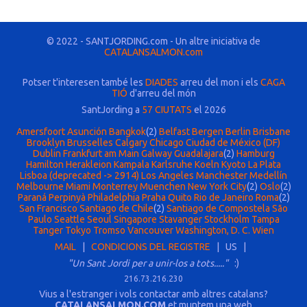
© 2022 - SANTJORDING.com - Un altre iniciativa de
CATALANSALMON.com
Potser t'interesen també les
DIADES
arreu del mon i els
CAGA
TIÓ
d'arreu del món
SantJording a
57 CIUTATS
el 2026
Amersfoort
Asunción
Bangkok
(2)
Belfast
Bergen
Berlin
Brisbane
Brooklyn
Brusselles
Calgary
Chicago
Ciudad de México (DF)
Dublin
Frankfurt am Main
Galway
Guadalajara
(2)
Hamburg
Hamilton
Herakleion
Kampala
Karlsruhe
Koeln
Kyoto
La Plata
Lisboa (deprecated -> 2914)
Los Angeles
Manchester
Medellín
Melbourne
Miami
Monterrey
Muenchen
New York City
(2)
Oslo
(2)
Paraná
Perpinyà
Philadelphia
Praha
Quito
Rio de Janeiro
Roma
(2)
San Francisco
Santiago de Chile
(2)
Santiago de Compostela
São
Paulo
Seattle
Seoul
Singapore
Stavanger
Stockholm
Tampa
Tanger
Tokyo
Tromso
Vancouver
Washington, D. C.
Wien
MAIL
|
CONDICIONS DEL REGISTRE
| US |
"Un Sant Jordi per a unir-los a tots....."
:)
216.73.216.230
Vius a l'estranger i vols contactar amb altres catalans?
CATALANSALMON.COM
et muntem una web