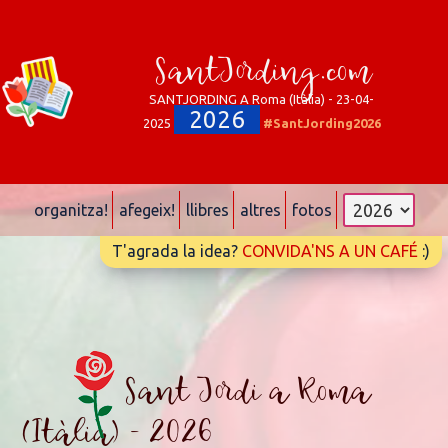
SantJording.com
SANTJORDING A Roma (Itàlia) - 23-04-
2026
2025
#SantJording2026
organitza!
afegeix!
llibres
altres
fotos
T'agrada la idea?
CONVIDA'NS A UN CAFÉ
:)
Sant Jordi a Roma
(Itàlia) - 2026