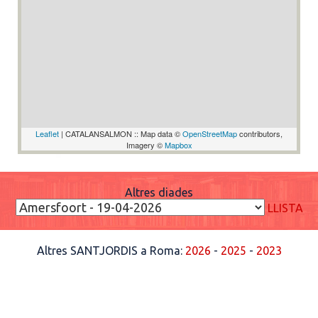
Leaflet
| CATALANSALMON :: Map data ©
OpenStreetMap
contributors,
Imagery ©
Mapbox
Altres diades
LLISTA
Altres SANTJORDIS a Roma:
2026
-
2025
-
2023