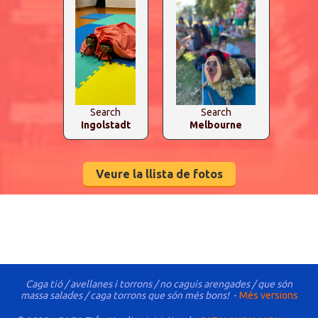
Search
Search
Ingolstadt
Melbourne
Veure la llista de fotos
Caga tió / avellanes i torrons / no caguis arengades / que són
massa salades / caga torrons que són més bons!
-
Més versions