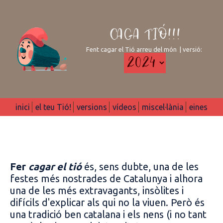
CAGA TIÓ!!!
Fent cagar el Tió arreu del món | versió:
inici
el teu Tió!
versions
vídeos
miscel·lània
eines
Fer
cagar el tió
és, sens dubte, una de les
festes més nostrades de Catalunya i alhora
una de les més extravagants, insòlites i
difícils d'explicar als qui no la viuen. Però és
una tradició ben catalana i els nens (i no tant