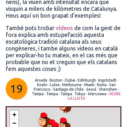
nens), la viuen amb intensitat encara que
visquin a milers de kilòmetres de Catalunya.
Heus aquí un bon grapat d'exemples!
També pots trobar
vídeos
de com la gent de
fora explica amb estupefacció aquesta
escatològica tradició catalana als seus
congèneres, i tambe alguns videos en català
per explicar-ho tu mateix, en el cas més que
probable que no et creguin que els catalans
fem aquestes coses ;)
Arvada ·
Boston ·
Dubai ·
Edinburgh ·
Ingolstadt ·
19
Koeln ·
Lulea ·
Melbourne ·
Miami ·
Roma ·
San
Francisco ·
Santiago de Chile ·
Seoul ·
Shenzhen ·
Tampa ·
Tampa ·
Tampa ·
Tokyo ·
Warszawa ·
VEURE
LA LLISTA
....
+
−