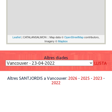
Leaflet
| CATALANSALMON :: Map data ©
OpenStreetMap
contributors,
Imagery ©
Mapbox
Altres diades
LLISTA
Altres SANTJORDIS a Vancouver:
2026
-
2025
-
2023
-
2022