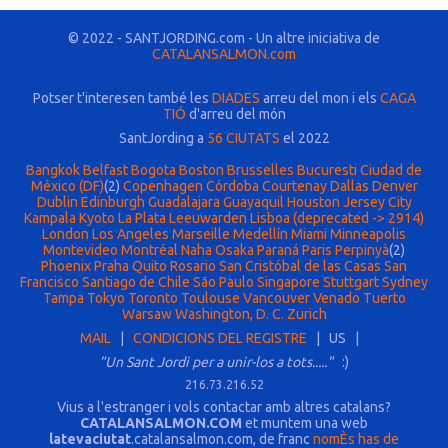
© 2022 - SANTJORDING.com - Un altre iniciativa de
CATALANSALMON.com
Potser t'interesen també les
DIADES
arreu del mon i els
CAGA
TIÓ
d'arreu del món
SantJording a
56 CIUTATS
el 2022
Bangkok
Belfast
Bogota
Boston
Brusselles
Bucuresti
Ciudad de
México (DF)
(2)
Copenhagen
Córdoba
Courtenay
Dallas
Denver
Dublin
Edinburgh
Guadalajara
Guayaquil
Houston
Jersey City
Kampala
Kyoto
La Plata
Leeuwarden
Lisboa (deprecated -> 2914)
London
Los Angeles
Marseille
Medellín
Miami
Minneapolis
Montevideo
Montréal
Naha
Osaka
Paraná
Paris
Perpinyà
(2)
Phoenix
Praha
Quito
Rosario
San Cristóbal de las Casas
San
Francisco
Santiago de Chile
São Paulo
Singapore
Stuttgart
Sydney
Tampa
Tokyo
Toronto
Toulouse
Vancouver
Venado Tuerto
Warsaw
Washington, D. C.
Zurich
MAIL
|
CONDICIONS DEL REGISTRE
| US |
"Un Sant Jordi per a unir-los a tots....."
:)
216.73.216.52
Vius a l'estranger i vols contactar amb altres catalans?
CATALANSALMON.COM
et muntem una web
latevaciutat
.catalansalmon.com, de franc
nomÈs has de