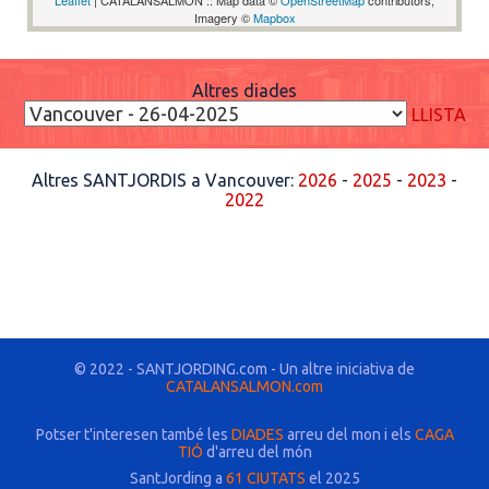
Leaflet
| CATALANSALMON :: Map data ©
OpenStreetMap
contributors,
Imagery ©
Mapbox
Altres diades
LLISTA
Altres SANTJORDIS a Vancouver:
2026
-
2025
-
2023
-
2022
© 2022 - SANTJORDING.com - Un altre iniciativa de
CATALANSALMON.com
Potser t'interesen també les
DIADES
arreu del mon i els
CAGA
TIÓ
d'arreu del món
SantJording a
61 CIUTATS
el 2025