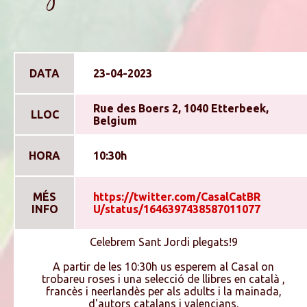
DATA
23-04-2023
Rue des Boers 2, 1040 Etterbeek,
LLOC
Belgium
HORA
10:30h
MÉS
https://twitter.com/CasalCatBR
INFO
U/status/1646397438587011077
Celebrem Sant Jordi plegats!9
A partir de les 10:30h us esperem al Casal on
trobareu roses i una selecció de llibres en català ,
francès i neerlandès per als adults i la mainada,
d'autors catalans i valencians.