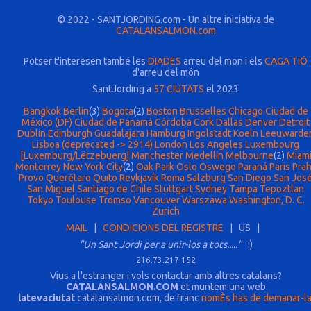
© 2022 - SANTJORDING.com - Un altre iniciativa de
CATALANSALMON.com
Potser t'interesen també les
DIADES
arreu del mon i els
CAGA TIÓ
d'arreu del món
SantJording a
57 CIUTATS
el 2023
Bangkok
Berlin
(3)
Bogota
(2)
Boston
Brusselles
Chicago
Ciudad de
México (DF)
Ciudad de Panamá
Córdoba
Cork
Dallas
Denver
Detroit
Dublin
Edinburgh
Guadalajara
Hamburg
Ingolstadt
Koeln
Leeuwarde
Lisboa (deprecated -> 2914)
London
Los Angeles
Luxembourg
[Luxemburg/Lëtzebuerg]
Manchester
Medellín
Melbourne
(2)
Miam
Monterrey
New York City
(2)
Oak Park
Oslo
Oswego
Paraná
Paris
Pra
Provo
Querétaro
Quito
Reykjavík
Roma
Salzburg
San Diego
San Jos
San Miguel
Santiago de Chile
Stuttgart
Sydney
Tampa
Tepoztlan
Tokyo
Toulouse
Tromso
Vancouver
Warszawa
Washington, D. C.
Zurich
MAIL
|
CONDICIONS DEL REGISTRE
| US |
"Un Sant Jordi per a unir-los a tots....."
:)
216.73.217.152
Vius a l'estranger i vols contactar amb altres catalans?
CATALANSALMON.COM
et muntem una web
latevaciutat
.catalansalmon.com, de franc
nomÈs has de demanar-l