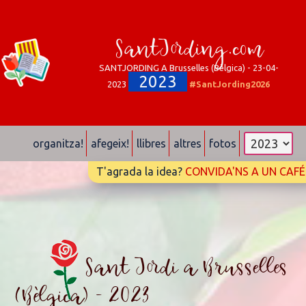
SantJording.com
SANTJORDING A Brusselles (Bèlgica) - 23-04-
2023
2023
#SantJording2026
organitza!
afegeix!
llibres
altres
fotos
T'agrada la idea?
CONVIDA'NS A UN CAFÉ
Sant Jordi a Brusselles
(Bèlgica) - 2023