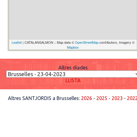
Leaflet
| CATALANSALMON :: Map data ©
OpenStreetMap
contributors, Imagery ©
Mapbox
Altres diades
LLISTA
Altres SANTJORDIS a Brusselles:
2026
-
2025
-
2023
-
202