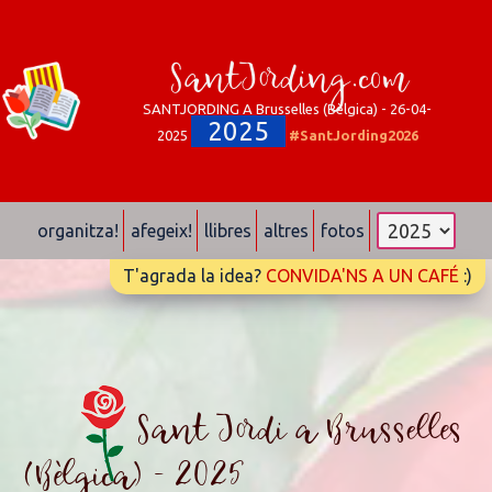
SantJording.com
SANTJORDING A Brusselles (Bèlgica) - 26-04-
2025
2025
#SantJording2026
organitza!
afegeix!
llibres
altres
fotos
T'agrada la idea?
CONVIDA'NS A UN CAFÉ
:)
Sant Jordi a Brusselles
(Bèlgica) - 2025