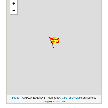
+
−
Leaflet
| CATALANSALMON :: Map data ©
OpenStreetMap
contributors,
Imagery ©
Mapbox