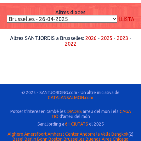
Altres diades
LLISTA
Altres SANTJORDIS a Brusselles:
2026
-
2025
-
2023
-
2022
© 2022 - SANTJORDING.com - Un altre iniciativa de
CATALANSALMON.com
Potser t'interesen també les
DIADES
arreu del mon i els
CAGA
TIÓ
d'arreu del món
SantJording a
61 CIUTATS
el 2025
Alghero
Amersfoort
Amherst Center
Andorra la Vella
Bangkok
(2)
Basel
Berlin
Bonn
Boston
Brusselles
Buenos Aires
Chicago