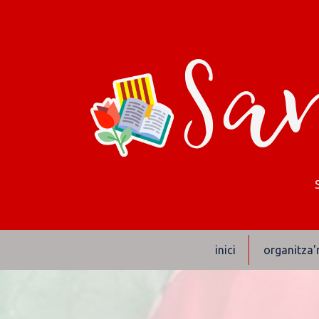
San
inici
organitza'