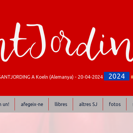
tJordi
2024
SANTJORDING A Koeln (Alemanya) - 20-04-2024
n un!
afegeix-ne
llibres
altres SJ
fotos