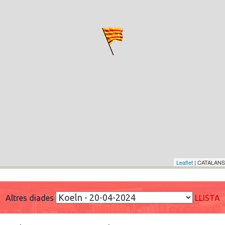
Leaflet
| CATALANS
Altres diades
LLISTA