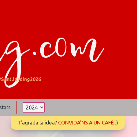
ng.com
#SantJording2026
stats
T'agrada la idea?
CONVIDA'NS A UN CAFÉ
:)