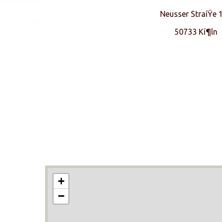
Neusser StraíŸe 
50733 Kí¶ln
+
−