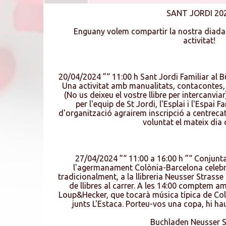
SANT JORDI 20
Enguany volem compartir la nostra diad
activitat!
20/04/2024 ”“ 11:00 h Sant Jordi Familiar al 
Una activitat amb manualitats, contacontes, i
(No us deixeu el vostre llibre per intercanvia
per l'equip de St Jordi, l'Esplai i l'Espai 
d'organització agrairem inscripció a centreca
voluntat el mateix dia d
27/04/2024 ”“ 11:00 a 16:00 h ”“ Conjunt
l'agermanament Colònia-Barcelona celebr
tradicionalment, a la llibreria Neusser Stras
de llibres al carrer. A les 14:00 comptem 
Loup&Hecker, que tocarà música tí­pica de Co
junts L'Estaca. Porteu-vos una copa, hi hau
Buchladen Neusser S