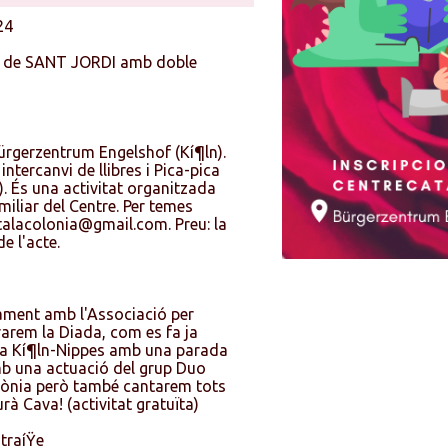
24
a de SANT JORDI amb doble
Bürgerzentrum Engelshof (Kí¶ln).
ntercanvi de llibres i Pica-pica
r). És una activitat organitzada
Familiar del Centre. Per temes
talacolonia@gmail.com. Preu: la
e l'acte.
ament amb l'Associació per
arem la Diada, com es fa ja
se a Kí¶ln-Nippes amb una parada
amb una actuació del grup Duo
lònia però també cantarem tots
rà Cava! (activitat gratuïta)
traíŸe