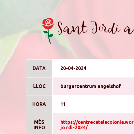
Sant Jordi a
DATA
20-04-2024
LLOC
burgerzentrum engelshof
HORA
11
MÉS
https://centrecatalacolonia.wo
INFO
jo rdi-2024/