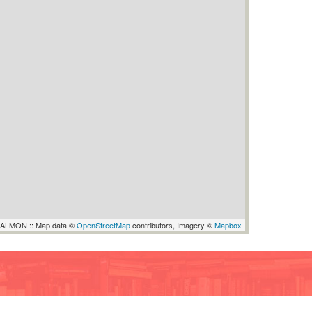
ALMON :: Map data ©
OpenStreetMap
contributors, Imagery ©
Mapbox