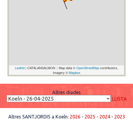
Leaflet
| CATALANSALMON :: Map data ©
OpenStreetMap
contributors,
Imagery ©
Mapbox
Altres diades
LLISTA
Altres SANTJORDIS a Koeln:
2026
-
2025
-
2024
-
2023