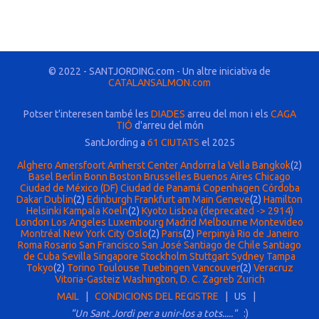
© 2022 - SANTJORDING.com - Un altre iniciativa de
CATALANSALMON.com
Potser t'interesen també les
DIADES
arreu del mon i els
CAGA
TIÓ
d'arreu del món
SantJording a
61 CIUTATS
el 2025
Alghero
Amersfoort
Amherst Center
Andorra la Vella
Bangkok
(2)
Basel
Berlin
Bonn
Boston
Brusselles
Buenos Aires
Chicago
Ciudad de México (DF)
Ciudad de Panamá
Copenhagen
Córdoba
Dakar
Dublin
(2)
Edinburgh
Frankfurt am Main
Geneve
(2)
Hamilton
Helsinki
Kampala
Koeln
(2)
Kyoto
Lisboa (deprecated -> 2914)
London
Los Angeles
Luxembourg
Madrid
Melbourne
Montevideo
Montréal
New York City
Oslo
(2)
Paris
(2)
Perpinyà
Rio de Janeiro
Roma
Rosario
San Francisco
San José
Santiago de Chile
Santiago
de Cuba
Sevilla
Singapore
Stockholm
Stuttgart
Sydney
Tampa
Tokyo
(2)
Torino
Toulouse
Tuebingen
Vancouver
(2)
Veracruz
Vitoria-Gasteiz
Washington, D. C.
Zagreb
Zurich
MAIL
|
CONDICIONS DEL REGISTRE
| US |
"Un Sant Jordi per a unir-los a tots....."
:)