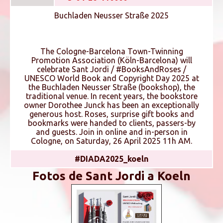
Buchladen Neusser Straße 2025
The Cologne-Barcelona Town-Twinning
Promotion Association (Köln-Barcelona) will
celebrate Sant Jordi / #BooksAndRoses /
UNESCO World Book and Copyright Day 2025 at
the Buchladen Neusser Straße (bookshop), the
traditional venue. In recent years, the bookstore
owner Dorothee Junck has been an exceptionally
generous host. Roses, surprise gift books and
bookmarks were handed to clients, passers-by
and guests. Join in online and in-person in
Cologne, on Saturday, 26 April 2025 11h AM.
#DIADA2025_koeln
Fotos de Sant Jordi a Koeln