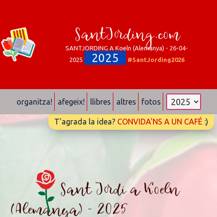
SantJording.com
SANTJORDING A Koeln (Alemanya) - 26-04-
2025
2025
#SantJording2026
organitza!
afegeix!
llibres
altres
fotos
T'agrada la idea?
CONVIDA'NS A UN CAFÉ
:)
Sant Jordi a Koeln
(Alemanya) - 2025