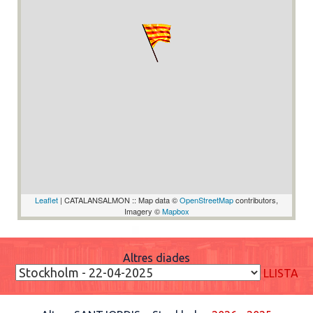
Leaflet
| CATALANSALMON :: Map data ©
OpenStreetMap
contributors,
Imagery ©
Mapbox
Altres diades
LLISTA