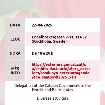
DATA
22-04-2025
Engelbrektsgatan 9-11, 114 32
LLOC
Stockholm, Sweden
HORA
De 18 a 20 h
https://exteriors.gencat.cat/c
MÉS
a/ambits-dactuacio/afers_exter
INFO
iors/catalunya-exterior/agenda
/age_santjordi2025_STH
Delegation of the Catalan Government to the
Nordic and Baltic states
Diverses activitats