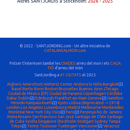
Altres SANTJORDIS a Stockholm:
2026
-
2025
© 2022 - SANTJORDING.com - Un altre iniciativa de
CATALANSALMON.com
Potser t'interesen també les
DIADES
arreu del mon i els
CAGA
TIÓ
d'arreu del món
SantJording a
61 CIUTATS
el 2025
Alghero
Amersfoort
Amherst Center
Andorra la Vella
Bangkok
(2)
Basel
Berlin
Bonn
Boston
Brusselles
Buenos Aires
Chicago
Ciudad de México (DF)
Ciudad de Panamá
Copenhagen
Córdoba
Dakar
Dublin
(2)
Edinburgh
Frankfurt am Main
Geneve
(2)
Hamilton
Helsinki
Kampala
Koeln
(2)
Kyoto
Lisboa (deprecated -> 2914)
London
Los Angeles
Luxembourg
Madrid
Melbourne
Montevideo
Montréal
New York City
Oslo
(2)
Paris
(2)
Perpinyà
Rio de Janeiro
Roma
Rosario
San Francisco
San José
Santiago de Chile
Santiago
de Cuba
Sevilla
Singapore
Stockholm
Stuttgart
Sydney
Tampa
Tokyo
(2)
Torino
Toulouse
Tuebingen
Vancouver
(2)
Veracruz