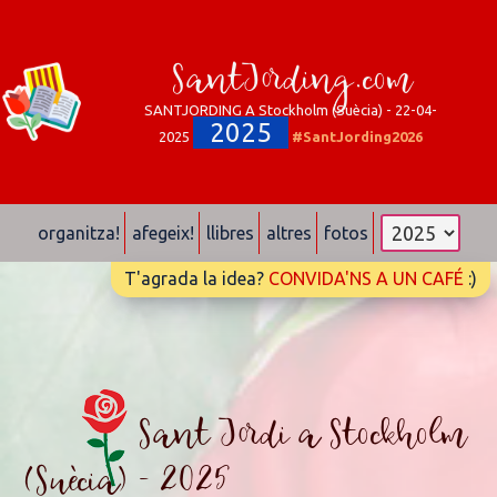
SantJording.com
SANTJORDING A Stockholm (Suècia) - 22-04-
2025
2025
#SantJording2026
organitza!
afegeix!
llibres
altres
fotos
T'agrada la idea?
CONVIDA'NS A UN CAFÉ
:)
Sant Jordi a Stockholm
(Suècia) - 2025