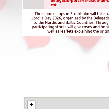
delegacio-porta-la-diada-de-sa
est
Three bookshops in Stockholm will take par
Jordi’s Day 2026, organised by the Delegat
to the Nordic and Baltic Countries. Throug
participating stores will give roses and bo
well as leaflets explaining the origi
+