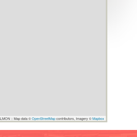
LMON :: Map data ©
OpenStreetMap
contributors, Imagery ©
Mapbox