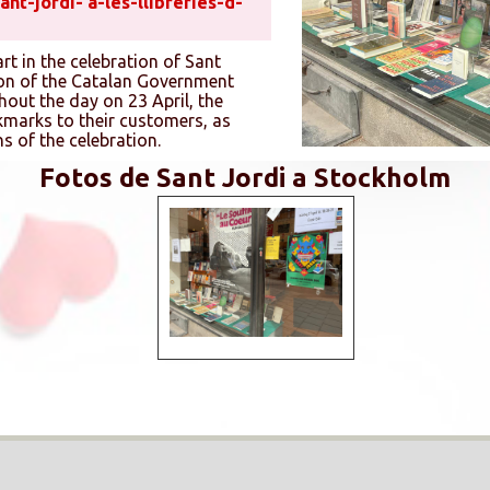
nt-jordi- a-les-llibreries-d-
t in the celebration of Sant
ion of the Catalan Government
hout the day on 23 April, the
okmarks to their customers, as
ns of the celebration.
Fotos de Sant Jordi a Stockholm