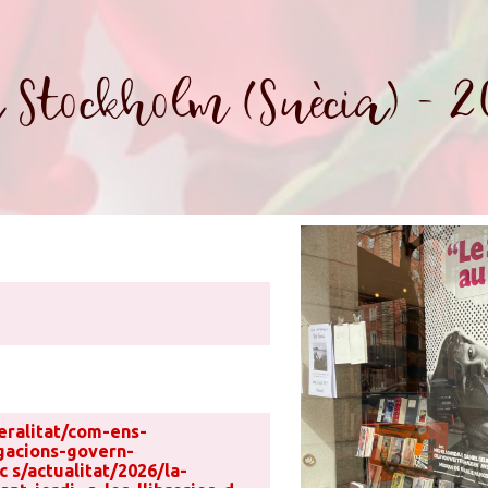
 Stockholm (Suècia) - 
eralitat/com-ens-
gacions-govern-
c s/actualitat/2026/la-