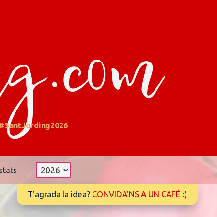
ng.com
#SantJording2026
stats
T'agrada la idea?
CONVIDA'NS A UN CAFÉ
:)