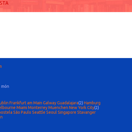
ISTA
m
l món
ublin
Frankfurt am Main
Galway
Guadalajara
(2)
Hamburg
lbourne
Miami
Monterrey
Muenchen
New York City
(2)
postela
São Paulo
Seattle
Seoul
Singapore
Stavanger
en