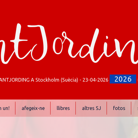
tJordi
2026
ANTJORDING A Stockholm (Suècia) - 23-04-2026
n un!
afegeix-ne
llibres
altres SJ
fotos