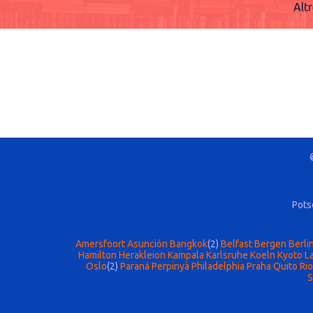
Alt
Pots
Amersfoort
Asunción
Bangkok
(2)
Belfast
Bergen
Berli
Hamilton
Herakleion
Kampala
Karlsruhe
Koeln
Kyoto
La
Oslo
(2)
Paraná
Perpinyà
Philadelphia
Praha
Quito
Rio
S