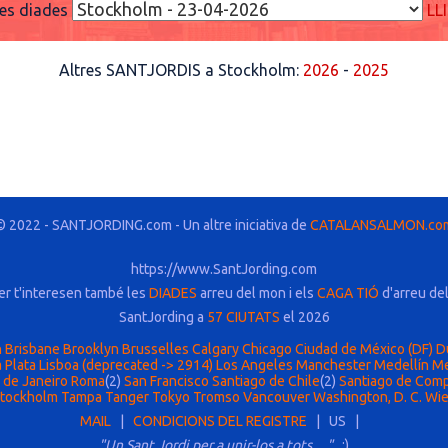
res diades
LL
Altres SANTJORDIS a Stockholm:
2026
-
2025
© 2022 - SANTJORDING.com - Un altre iniciativa de
CATALANSALMON.co
https://www.SantJording.com
er t'interesen també les
DIADES
arreu del mon i els
CAGA TIÓ
d'arreu de
SantJording a
57 CIUTATS
el 2026
n
Brisbane
Brooklyn
Brusselles
Calgary
Chicago
Ciudad de México (DF)
D
 Plata
Lisboa (deprecated -> 2914)
Los Angeles
Manchester
Medellín
Me
 de Janeiro
Roma
(2)
San Francisco
Santiago de Chile
(2)
Santiago de Com
tockholm
Tampa
Tanger
Tokyo
Tromso
Vancouver
Washington, D. C.
Wi
MAIL
|
CONDICIONS DEL REGISTRE
| US |
"Un Sant Jordi per a unir-los a tots....."
:)