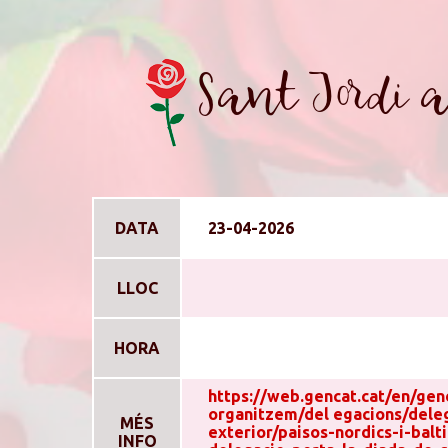
Sant Jordi a
DATA
23-04-2026
LLOC
HORA
https://web.gencat.cat/en/gen
organitzem/del egacions/dele
MÉS
exterior/paisos-nordics-i-balti
INFO