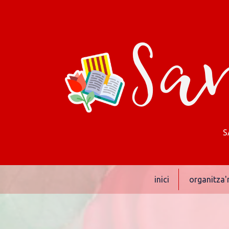
San
S
inici
organitza'