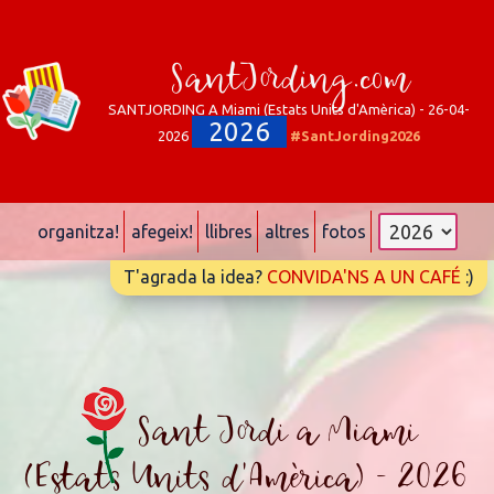
SantJording.com
SANTJORDING A Miami (Estats Units d'Amèrica) - 26-04-
2026
2026
#SantJording2026
organitza!
afegeix!
llibres
altres
fotos
T'agrada la idea?
CONVIDA'NS A UN CAFÉ
:)
Sant Jordi a Miami
(Estats Units d'Amèrica) - 2026