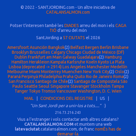
© 2022 - SANTJORDING.com - Un altre iniciativa de
CATALANSALMON.com
Potser t'interesen també les
DIADES
arreu del mon i els
CAGA
TIÓ
d'arreu del món
SantJording a
57 CIUTATS
el 2026
Amersfoort
Asunción
Bangkok
(2)
Belfast
Bergen
Berlin
Brisbane
Brooklyn
Brusselles
Calgary
Chicago
Ciudad de México (DF)
Dublin
Frankfurt am Main
Galway
Guadalajara
(2)
Hamburg
Hamilton
Herakleion
Kampala
Karlsruhe
Koeln
Kyoto
La Plata
Lisboa (deprecated -> 2914)
Los Angeles
Manchester
Medellín
Melbourne
Miami
Monterrey
Muenchen
New York City
(2)
Oslo
(2)
Paraná
Perpinyà
Philadelphia
Praha
Quito
Rio de Janeiro
Roma
(2)
San Francisco
Santiago de Chile
(2)
Santiago de Compostela
São
Paulo
Seattle
Seoul
Singapore
Stavanger
Stockholm
Tampa
Tanger
Tokyo
Tromso
Vancouver
Washington, D. C.
Wien
MAIL
|
CONDICIONS DEL REGISTRE
| US |
"Un Sant Jordi per a unir-los a tots....."
:)
216.73.216.243
Vius a l'estranger i vols contactar amb altres catalans?
CATALANSALMON.COM
et muntem una web
latevaciutat
.catalansalmon.com, de franc
nomÈs has de
demanar-la
.