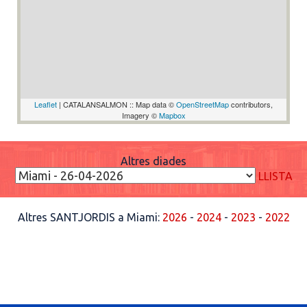
Leaflet
| CATALANSALMON :: Map data ©
OpenStreetMap
contributors,
Imagery ©
Mapbox
Altres diades
LLISTA
Altres SANTJORDIS a Miami:
2026
-
2024
-
2023
-
2022