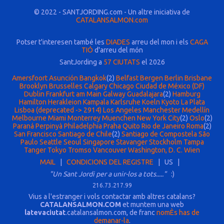
© 2022 - SANTJORDING.com - Un altre iniciativa de
CATALANSALMON.com
Potser t'interesen també les
DIADES
arreu del mon i els
CAGA
TIÓ
d'arreu del món
SantJording a
57 CIUTATS
el 2026
Amersfoort
Asunción
Bangkok
(2)
Belfast
Bergen
Berlin
Brisbane
Brooklyn
Brusselles
Calgary
Chicago
Ciudad de México (DF)
Dublin
Frankfurt am Main
Galway
Guadalajara
(2)
Hamburg
Hamilton
Herakleion
Kampala
Karlsruhe
Koeln
Kyoto
La Plata
Lisboa (deprecated -> 2914)
Los Angeles
Manchester
Medellín
Melbourne
Miami
Monterrey
Muenchen
New York City
(2)
Oslo
(2)
Paraná
Perpinyà
Philadelphia
Praha
Quito
Rio de Janeiro
Roma
(2)
San Francisco
Santiago de Chile
(2)
Santiago de Compostela
São
Paulo
Seattle
Seoul
Singapore
Stavanger
Stockholm
Tampa
Tanger
Tokyo
Tromso
Vancouver
Washington, D. C.
Wien
MAIL
|
CONDICIONS DEL REGISTRE
| US |
"Un Sant Jordi per a unir-los a tots....."
:)
216.73.217.99
Vius a l'estranger i vols contactar amb altres catalans?
CATALANSALMON.COM
et muntem una web
latevaciutat
.catalansalmon.com, de franc
nomÈs has de
demanar-la
.