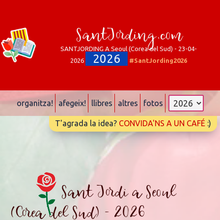
SantJording.com
SANTJORDING A Seoul (Corea del Sud) - 23-04-
2026
2026
#SantJording2026
organitza!
afegeix!
llibres
altres
fotos
T'agrada la idea?
CONVIDA'NS A UN CAFÉ
:)
Sant Jordi a Seoul
(Corea del Sud) - 2026