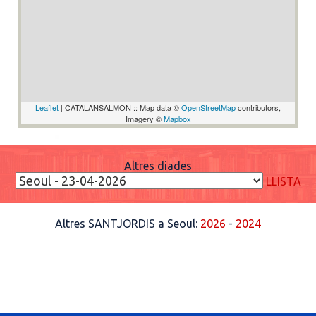
Leaflet
| CATALANSALMON :: Map data ©
OpenStreetMap
contributors,
Imagery ©
Mapbox
Altres diades
LLISTA
Altres SANTJORDIS a Seoul:
2026
-
2024