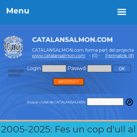
Menu
Menu
CATALANSALMON.COM
CATALANSALMON.com forma part del projecte
www.catalansalmon.com
- (0) -
Permalink (#)
Login
Passwd
Password
perdut?
REGISTRA'T
Buscar ciutat de CATALANSALMON:
2005-2025: Fes un cop d'ull al