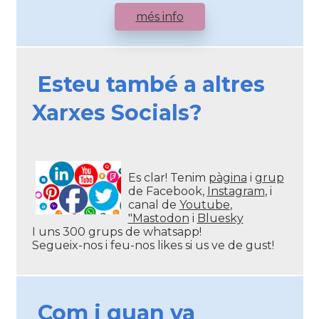
més info
Esteu també a altres
Xarxes Socials?
Es clar! Tenim
pàgina
i
grup
de Facebook,
Instagram
, i
canal de
Youtube
,
"Mastodon
i
Bluesky
I uns 300 grups de whatsapp!
Segueix-nos i feu-nos likes si us ve de gust!
Com i quan va