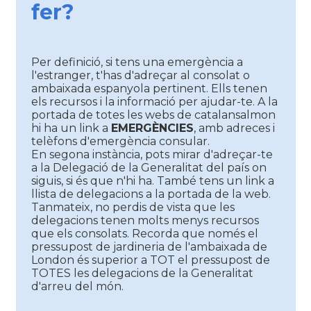
fer?
Per definició, si tens una emergència a
l'estranger, t'has d'adreçar al consolat o
ambaixada espanyola pertinent. Ells tenen
els recursos i la informació per ajudar-te. A la
portada de totes les webs de catalansalmon
hi ha un link a
EMERGÈNCIES
, amb adreces i
telèfons d'emergència consular.
En segona instància, pots mirar d'adreçar-te
a la Delegació de la Generalitat del país on
siguis, si és que n'hi ha. També tens un link a
llista de delegacions a la portada de la web.
Tanmateix, no perdis de vista que les
delegacions tenen molts menys recursos
que els consolats. Recorda que només el
pressupost de jardineria de l'ambaixada de
London és superior a TOT el pressupost de
TOTES les delegacions de la Generalitat
d'arreu del món.