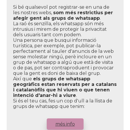
Si bé qualsevol pot registrar-se en una de
les nostres webs,
som més restrictius per
afegir gent als grups de whatsapp
.
La raó és senzilla, els whatsapp són més
intrusius i mirem de protegir la privacitat
dels usuaris tant com podem.
Una persona que busqui informació
turística, per exemple, pot publicar-la
perfectament al tauler d'anuncis de la web
sense molestar ningú, perè incloure en un
grup de whatsapp a algú que està de visita
o de pas, pot ser contraproduent i provocar
que la gent es doni de baixa del grup.
Així que
els grups de whatsapp
geogràfics estan reservats per a catalans
i catalanòfils que hi viuen o que tenen
intenció d'anar-hi a viure
.
Si és el teu cas, fes un cop d'ull a la llista de
grups de whatsapp que tenim:
més info