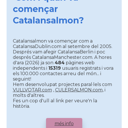
començar
Catalansalmon?
Catalansalmon va començar com a
CatalansaDublin.com al setembre del 2005.
Després vam afegir CatalansaBerlin i poc
després CatalansaManchester.com. A hores
d'ara (2026) ja son
484
pàgines web
independents i
15319
usuaris registrats i vora
els 100.000 contactes arreu del món... i
seguint!
Hem desenvolupat projectes paral·lels com
VULLVOTAR.com
,
CULERSALMON.com
, i
molts d'altres.
Fes un cop d'ull al link per veure'n la
història.
més info