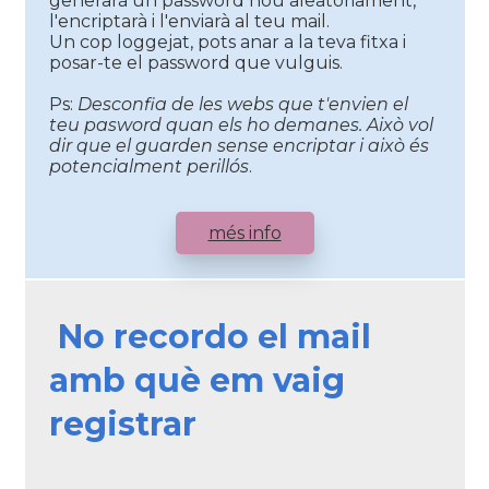
generarà un password nou aleatòriament,
l'encriptarà i l'enviarà al teu mail.
Un cop loggejat, pots anar a la teva fitxa i
posar-te el password que vulguis.
Ps:
Desconfia de les webs que t'envien el
teu pasword quan els ho demanes. Això vol
dir que el guarden sense encriptar i això és
potencialment perillós
.
més info
No recordo el mail
amb què em vaig
registrar