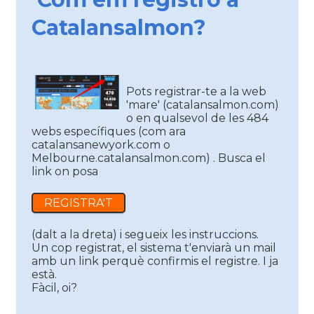
Catalansalmon?
Pots registrar-te a la web
'mare' (catalansalmon.com)
o en qualsevol de les 484
webs específiques (com ara
catalansanewyork.com o
Melbourne.catalansalmon.com) . Busca el
link on posa
REGISTRA'T
(dalt a la dreta) i segueix les instruccions.
Un cop registrat, el sistema t'enviarà un mail
amb un link perquè confirmis el registre. I ja
està.
Fàcil, oi?