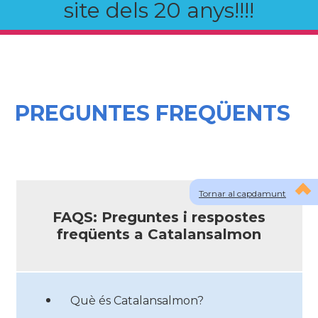
site dels 20 anys!!!!
PREGUNTES FREQÜENTS
Tornar al capdamunt
FAQS: Preguntes i respostes
freqüents a Catalansalmon
Què és Catalansalmon?