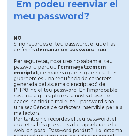
Em podeu reenviar el
meu password?
NO
.
Si no recordes el teu password, el que has
de fer és
demanar un password nou
.
Per seguretat, nosaltres no sabem el teu
password perquè
l'emmagatzemem
encriptat
, de manera que el que nosaltres
guardem ès una seqüència de caràcters
generada pel sistema d'encriptació del
PHP8, no el teu password. En l'improbable
cas que algú capturés la nostra base de
dades, no tindria mai el teu password sino
una seqüència de caràcters inservible per als
malfactors.
Per tant, si no recordes el teu password, el
que et cal és que vagis a la capcelera de la
web, on posa -Password perdut?- i el sistema