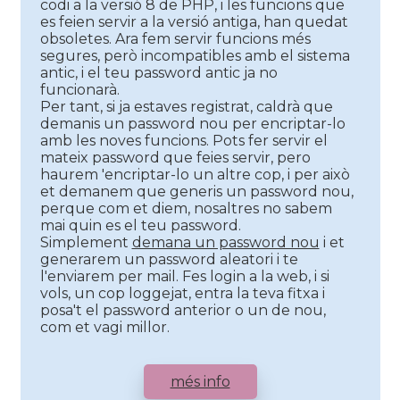
codi a la versió 8 de PHP, i les funcions que
es feien servir a la versió antiga, han quedat
obsoletes. Ara fem servir funcions més
segures, però incompatibles amb el sistema
antic, i el teu password antic ja no
funcionarà.
Per tant, si ja estaves registrat, caldrà que
demanis un password nou per encriptar-lo
amb les noves funcions. Pots fer servir el
mateix password que feies servir, pero
haurem 'encriptar-lo un altre cop, i per això
et demanem que generis un password nou,
perque com et diem, nosaltres no sabem
mai quin es el teu password.
Simplement
demana un password nou
i et
generarem un password aleatori i te
l'enviarem per mail. Fes login a la web, i si
vols, un cop loggejat, entra la teva fitxa i
posa't el password anterior o un de nou,
com et vagi millor.
més info