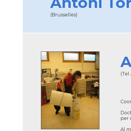
Antoni Tor
(Brusselles)
A
(Tel 
Coor
Doct
per 
Al m