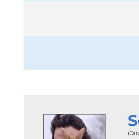
S
(Cat