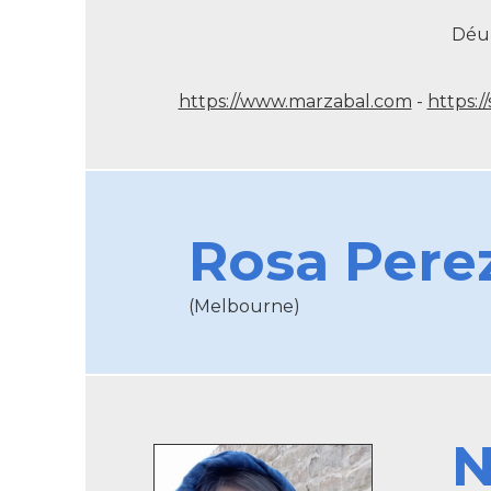
Déu-
https://www.marzabal.com
-
https:/
Rosa Pere
(Melbourne)
N