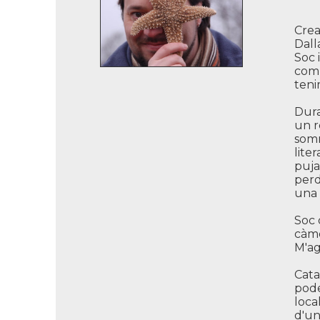
Crea
Dall
Soc 
comp
teni
Dura
un r
somn
lite
puja
perd
una 
Soc 
càme
M'ag
Cata
pode
loca
d'un