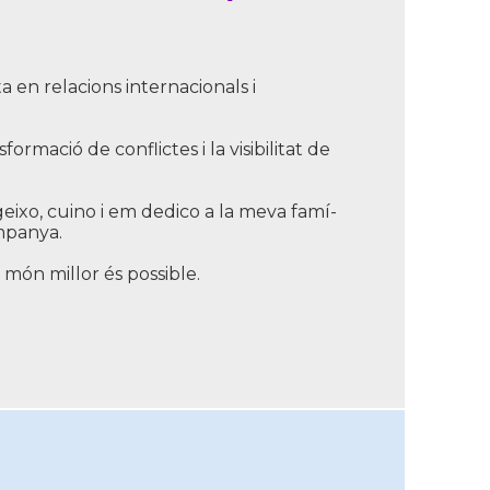
a en relacions internacionals i
rmació de conflictes i la visibilitat de
egeixo, cuino i em dedico a la meva famí­
mpanya.
món millor és possible.