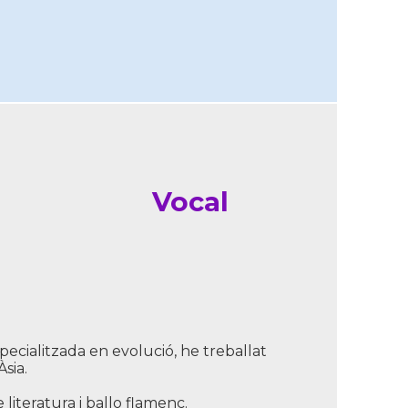
Vocal
ecialitzada en evolució, he treballat
sia.
literatura i ballo flamenc.