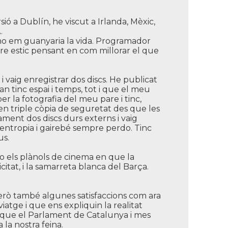
 a Dublí­n, he viscut a Irlanda, Mèxic,
.
no em guanyaria la vida. Programador
re estic pensant en com millorar el que
vaig enregistrar dos discs. He publicat
n tinc espai i temps, tot i que el meu
r la fotografia del meu pare i tinc,
 en triple còpia de seguretat des que les
ment dos discs durs externs i vaig
l'entropia i gairebé sempre perdo. Tinc
us.
io els plànols de cinema en que la
citat, i la samarreta blanca del Barça.
erò també algunes satisfaccions com ara
atge i que ens expliquin la realitat
 i que el Parlament de Catalunya i mes
la nostra feina.