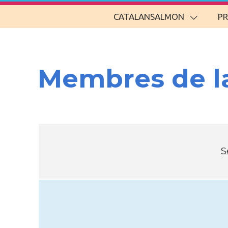
CATALANSALMON
P
Membres de l
S