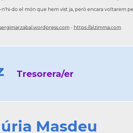
n'hi-do el món que hem vist ja, però encara voltarem p
/sergimarzabal.wordpress.com
-
https://alzimma.com
z
Tresorera/er
úria Masdeu