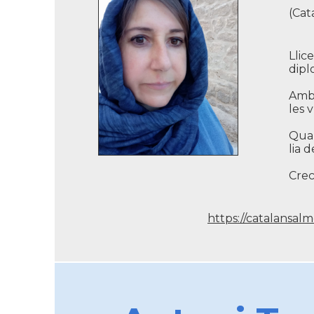
(Cat
Llic
dipl
Amb 
les v
Quan
lia 
Crec
https://catalansa