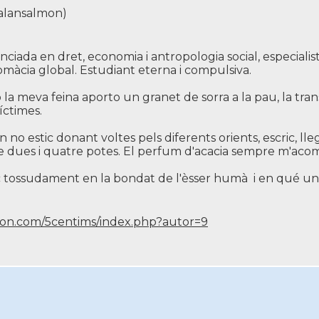
alansalmon)
enciada en dret, economia i antropologia social, especialist
omàcia global. Estudiant eterna i compulsiva.
la meva feina aporto un granet de sorra a la pau, la transfo
í­ctimes.
 no estic donant voltes pels diferents orients, escric, ll
de dues i quatre potes. El perfum d'acacia sempre m'aco
 tossudament en la bondat de l'èsser humà i en qué un 
lmon.com/5centims/index.php?autor=9