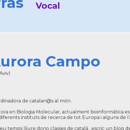
ras
Vocal
urora Campo
Aviv)
dinadora de catalan@s al món.
ora en Biologia Molecular, actualment bioinformàtica esp
diferents instituts de recerca de tot Europa i alguns de l'À
eu temps lliure dono classes de català , escric un blog de 