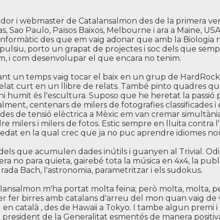
dor i webmaster de Catalansalmon des de la primera versió
as, Sao Paulo, Països Baixos, Melbourne i ara a Maine, USA
informàtic des que em vaig adonar que amb la Biologia 
ulsiu, porto un grapat de projectes i soc dels que semp
m, i com desenvolupar el que encara no tenim.
nt un temps vaig tocar el baix en un grup de HardRock i 
elat curt en un llibre de relats. També pinto quadres qua
i humit és l'escultura. Suposo que he heretat la passió pe
ralment, centenars de milers de fotografies classificades i
des de tensió elèctrica a Mèxic em van cremar simultània
re milers i milers de fotos. Estic sempre en lluita contra 
edat en la qual crec que ja no puc aprendre idiomes no
dels que acumulen dades inútils i guanyen al Trivial. Od
ra no para quieta, gairebé tota la música en 4x4, la publi
rada Bach, l'astronomia, parametritzar i els sudokus.
lansalmon m'ha portat molta feina; però molta, molta, p
r fer birres amb catalans d'arreu del mon quan vaig de vi
l en català , des de Hawaii a Tokyo. I tambe algun premi
 president de la Generalitat esmentés de manera positiva 