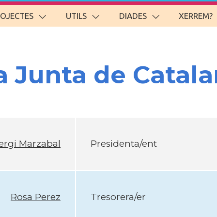
ROJECTES
UTILS
DIADES
XERREM?
a Junta de Catal
ergi Marzabal
Presidenta/ent
Rosa Perez
Tresorera/er