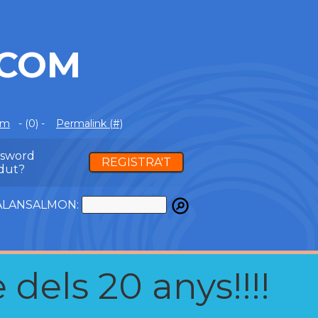
.COM
om
- (0) -
Permalink (#)
ssword
REGISTRA'T
dut?
ATALANSALMON:
 dels 20 anys!!!!