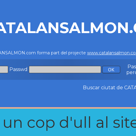
ATALANSALMON
NSALMON.com forma part del projecte
www.catalansalmon.c
Pa
Passwd
per
Buscar ciutat de C
n cop d'ull al site