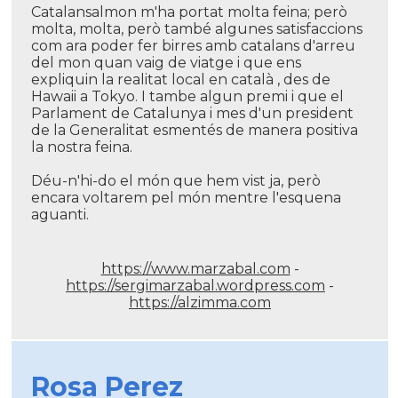
Catalansalmon m'ha portat molta feina; però
molta, molta, però també algunes satisfaccions
com ara poder fer birres amb catalans d'arreu
del mon quan vaig de viatge i que ens
expliquin la realitat local en català , des de
Hawaii a Tokyo. I tambe algun premi i que el
Parlament de Catalunya i mes d'un president
de la Generalitat esmentés de manera positiva
la nostra feina.
Déu-n'hi-do el món que hem vist ja, però
encara voltarem pel món mentre l'esquena
aguanti.
https://www.marzabal.com
-
https://sergimarzabal.wordpress.com
-
https://alzimma.com
Rosa Perez