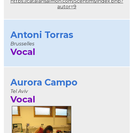
https://catalansalmon.com/5centims/index.php?
autor=9
Antoni Torras
Brusselles
Vocal
Aurora Campo
Tel Aviv
Vocal