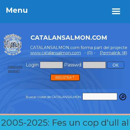
Menu
Menu
CATALANSALMON.COM
CATALANSALMON.com forma part del projecte
www.catalansalmon.com
- (0) -
Permalink (#)
Login
Passwd
Password
perdut?
REGISTRA'T
Buscar ciutat de CATALANSALMON:
2005-2025: Fes un cop d'ull al