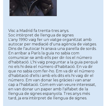
Visc a Madrid fa trenta-tres anys.
Soc intèrpret de llengua de signes
L'any 1990 vaig fer un viatge organitzat amb
autocar per mediacié d'una agència de viatges.
Dins de l'autocar hi anava una parella de sords.
En arribar a París la guia no sabia com
comunicar-se amb ells per dir-los el número
d'habitació. L'hi vaig preguntar a la guia perquè
no els hi deia el número d'habitació. En va dir
que no sabia com fer-ho. Em va dir el número
d'habitació d'ells i amb els dits els hi vaig dir el
número. Em van donar les gràcies i van anar
cap a l'habitació. Com em van veure interessat,
en van donar un paper amb l'alfabet de la
llengua de signes espanyola. Tres anys més
tard, ja era intèrpret de llengua de signes.