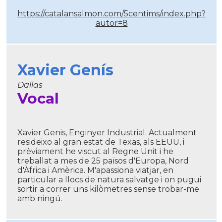
https://catalansalmon.com/5centims/index.php?
autor=8
Xavier Genís
Dallas
Vocal
Xavier Genis, Enginyer Industrial. Actualment
resideixo al gran estat de Texas, als EEUU, i
prèviament he viscut al Regne Unit i he
treballat a mes de 25 països d'Europa, Nord
d'Àfrica i Amèrica. M'apassiona viatjar, en
particular a llocs de natura salvatge i on pugui
sortir a correr uns kilòmetres sense trobar-me
amb ningú.