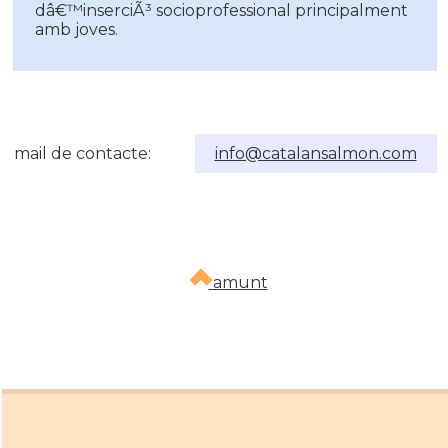
dâ€™inserciÃ³ socioprofessional principalment
amb joves.
mail de contacte:
info@catalansalmon.com
amunt