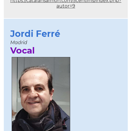
https://catalansalmon.com/5centims/index.php?
autor=9
Jordi Ferré
Madrid
Vocal