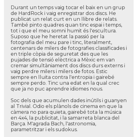
Durant un temps vaig tocar el baix en un grup
de HardRock i vaig enregistrar dos discs. He
publicat un relat curt en un llibre de relats.
També pinto quadres quan tinc espai i temps,
tot i que el meu somni humit és l'escultura.
Suposo que he heretat la passió per la
fotografia del meu pare i tinc, literalment,
centenars de milers de fotografies classificades i
en triple còpia de seguretat des que les
pujades de tensió elèctrica a Mèxic em van
cremar simultàniament dos discs durs externs i
vaig perdre milers i milers de fotos. Estic
sempre en lluita contra l'entropia i gairebé
sempre perdo. Tinc una edat en la qual crec
que ja no puc aprendre idiomes nous.
Soc dels que acumulen dades inútils i guanyen
al Trivial. Odio els plànols de cinema en que la
càmera no para quieta, gairebé tota la música
en 4x4, la publicitat, i la samarreta blanca del
Barça. M'agrada Bach, l'astronomia,
parametritzar i els sudokus.