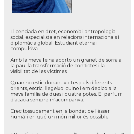
Llicenciada en dret, economia i antropologia
social, especialista en relacions internacionals i
diplomàcia global. Estudiant eterna i
compulsiva.
Amb la meva feina aporto un granet de sorra a
la pau, la transformació de conflictes i la
visibilitat de les ví­ctimes.
Quan no estic donant voltes pels diferents
orients, escric, llegeixo, cuino i em dedico a la
meva famí­lia de dues i quatre potes. El perfum
d'acacia sempre m'acompanya.
Crec tossudament en la bondat de l'èsser
humà i en qué un món millor és possible.