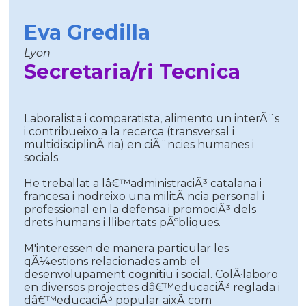
Eva Gredilla
Lyon
Secretaria/ri Tecnica
Laboralista i comparatista, alimento un interÃ¨s
i contribueixo a la recerca (transversal i
multidisciplinÃ ria) en ciÃ¨ncies humanes i
socials.
He treballat a lâ€™administraciÃ³ catalana i
francesa i nodreixo una militÃ ncia personal i
professional en la defensa i promociÃ³ dels
drets humans i llibertats pÃºbliques.
M'interessen de manera particular les
qÃ¼estions relacionades amb el
desenvolupament cognitiu i social. ColÂ·laboro
en diversos projectes dâ€™educaciÃ³ reglada i
dâ€™educaciÃ³ popular aixÃ­ com