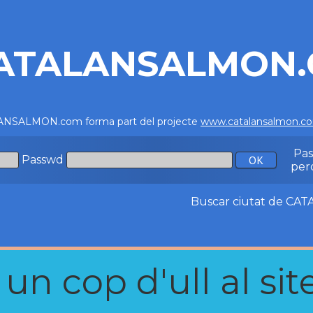
ATALANSALMON
NSALMON.com forma part del projecte
www.catalansalmon.c
Pa
Passwd
per
Buscar ciutat de C
n cop d'ull al site