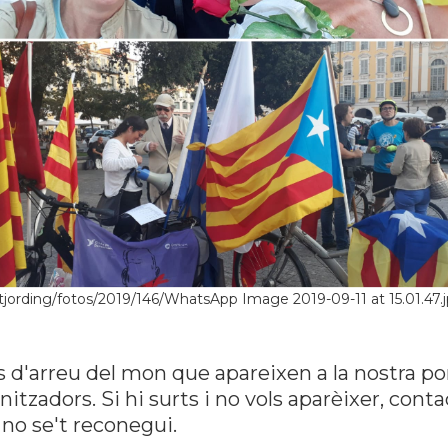
tjording/fotos/2019/146/WhatsApp Image 2019-09-11 at 15.01.47.
s d'arreu del mon que apareixen a la nostra po
tzadors. Si hi surts i no vols aparèixer, con
no se't reconegui.