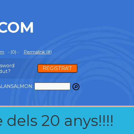
.COM
om
- (0) -
Permalink (#)
ssword
REGISTRA'T
dut?
ATALANSALMON:
 dels 20 anys!!!!