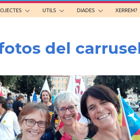
ROJECTES
UTILS
DIADES
XERREM?
fotos del carruse