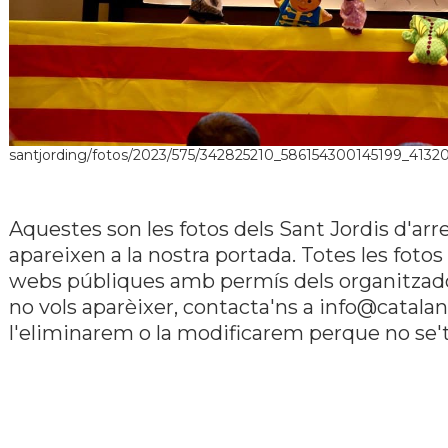
santjording/fotos/2023/575/342825210_586154300145199_4132
Aquestes son les fotos dels Sant Jordis d'ar
apareixen a la nostra portada. Totes les foto
webs públiques amb permís dels organitzadors
no vols aparèixer, contacta'ns a info@catal
l'eliminarem o la modificarem perque no se'