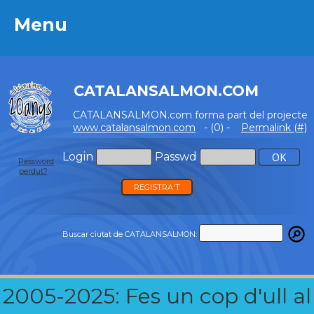
Menu
Menu
CATALANSALMON.COM
CATALANSALMON.com forma part del projecte
www.catalansalmon.com
- (0) -
Permalink (#)
Login
Passwd
Password
perdut?
REGISTRA'T
Buscar ciutat de CATALANSALMON:
2005-2025: Fes un cop d'ull al