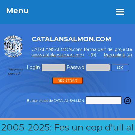
Menu
Menu
CATALANSALMON.COM
CATALANSALMON.com forma part del projecte
www.catalansalmon.com
- (0) -
Permalink (#)
Login
Passwd
Password
perdut?
REGISTRA'T
Buscar ciutat de CATALANSALMON:
2005-2025: Fes un cop d'ull al