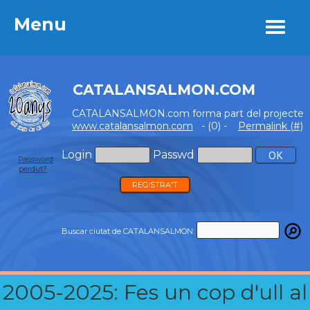
Menu
Menu
CATALANSALMON.COM
CATALANSALMON.com forma part del projecte
www.catalansalmon.com
- (0) -
Permalink (#)
Login
Passwd
Password
perdut?
REGISTRA'T
Buscar ciutat de CATALANSALMON:
2005-2025: Fes un cop d'ull al