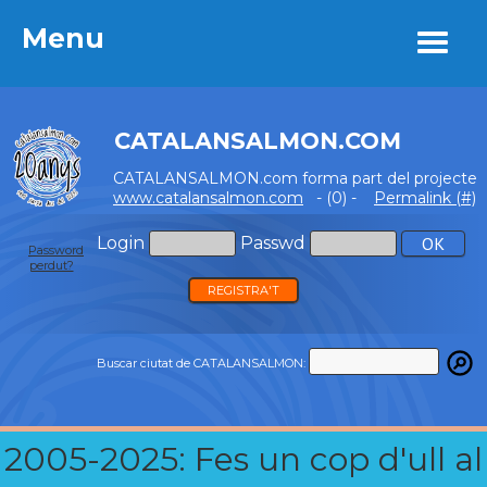
Menu
Menu
CATALANSALMON.COM
CATALANSALMON.com forma part del projecte
www.catalansalmon.com
- (0) -
Permalink (#)
Login
Passwd
Password
perdut?
REGISTRA'T
Buscar ciutat de CATALANSALMON:
2005-2025: Fes un cop d'ull al