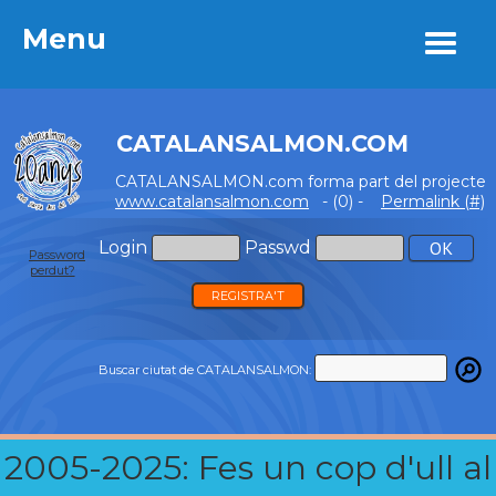
Menu
Menu
CATALANSALMON.COM
CATALANSALMON.com forma part del projecte
www.catalansalmon.com
- (0) -
Permalink (#)
Login
Passwd
Password
perdut?
REGISTRA'T
Buscar ciutat de CATALANSALMON:
2005-2025: Fes un cop d'ull al