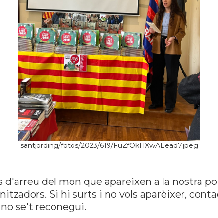
santjording/fotos/2023/619/FuZfOkHXwAEead7.jpeg
s d'arreu del mon que apareixen a la nostra po
tzadors. Si hi surts i no vols aparèixer, con
no se't reconegui.