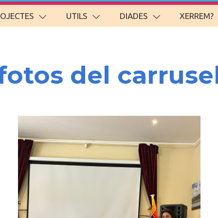
ROJECTES
UTILS
DIADES
XERREM?
fotos del carruse