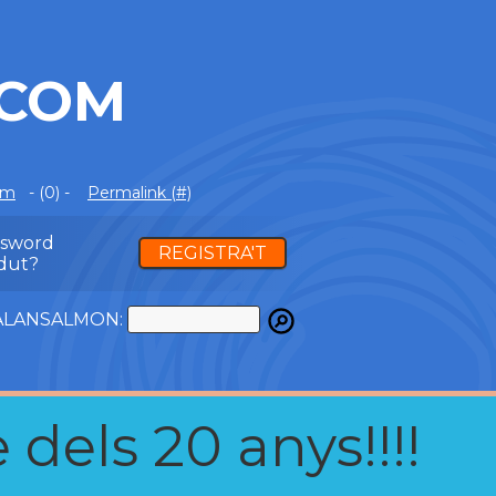
.COM
om
- (0) -
Permalink (#)
ssword
REGISTRA'T
dut?
ATALANSALMON:
 dels 20 anys!!!!