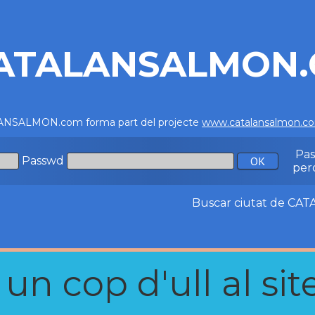
ATALANSALMON
NSALMON.com forma part del projecte
www.catalansalmon.c
Pa
Passwd
per
Buscar ciutat de C
n cop d'ull al site