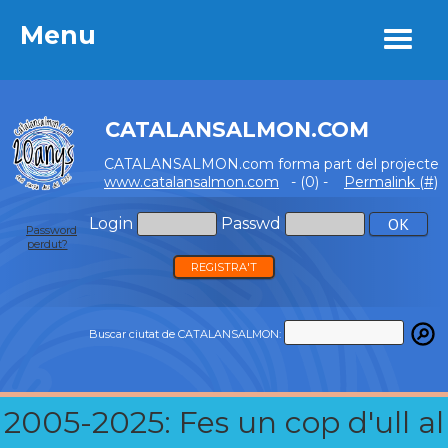
Menu
Menu
CATALANSALMON.COM
CATALANSALMON.com forma part del projecte
www.catalansalmon.com
- (0) -
Permalink (#)
Login
Passwd
Password
perdut?
REGISTRA'T
Buscar ciutat de CATALANSALMON:
2005-2025: Fes un cop d'ull al