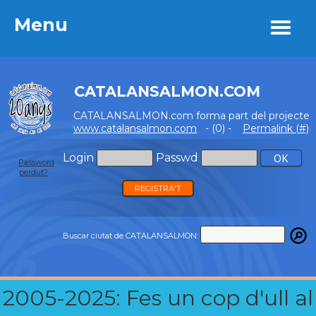
Menu
Menu
CATALANSALMON.COM
CATALANSALMON.com forma part del projecte
www.catalansalmon.com
- (0) -
Permalink (#)
Login
Passwd
Password
perdut?
REGISTRA'T
Buscar ciutat de CATALANSALMON:
2005-2025: Fes un cop d'ull al