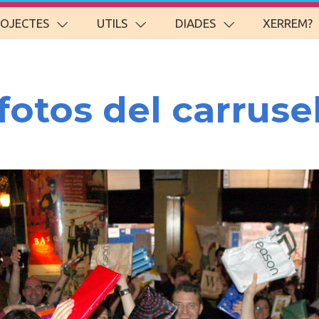
ROJECTES
UTILS
DIADES
XERREM?
fotos del carruse