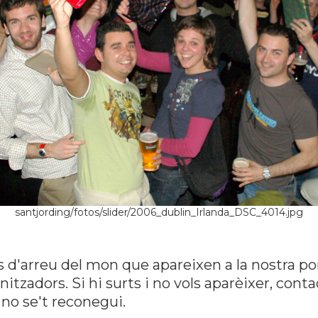
santjording/fotos/slider/2006_dublin_Irlanda_DSC_4014.jpg
s d'arreu del mon que apareixen a la nostra po
tzadors. Si hi surts i no vols aparèixer, con
no se't reconegui.