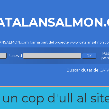
ATALANSALMON
NSALMON.com forma part del projecte
www.catalansalmon.c
Pa
Passwd
per
Buscar ciutat de C
n cop d'ull al site