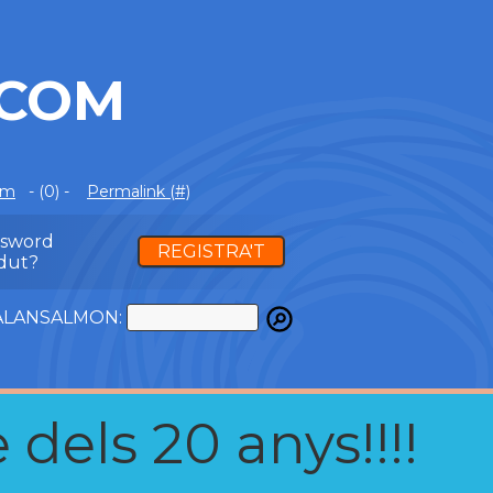
.COM
om
- (0) -
Permalink (#)
ssword
REGISTRA'T
dut?
ATALANSALMON:
 dels 20 anys!!!!