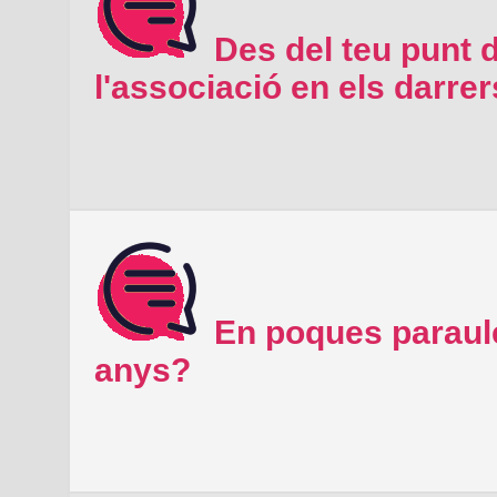
Des del teu punt d
l'associació en els darre
En poques paraule
anys?