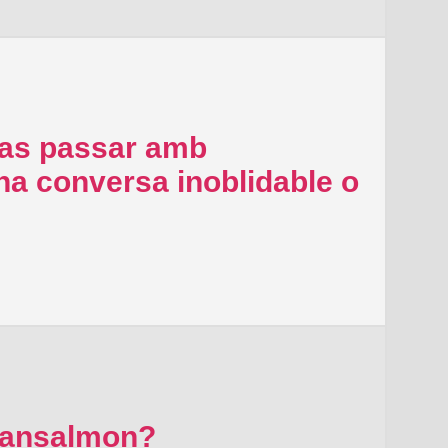
vas passar amb
 conversa inoblidable o
alansalmon?