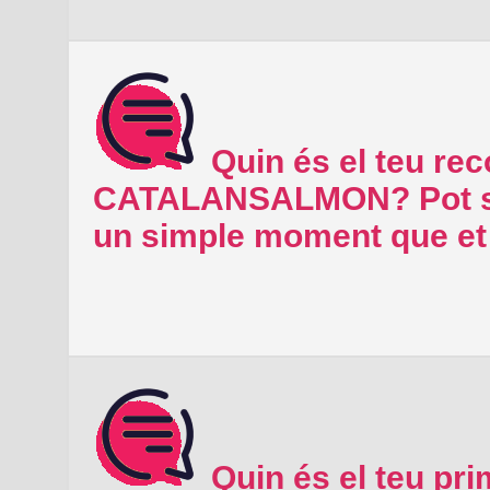
Quin és el teu re
CATALANSALMON? Pot ser
un simple moment que et 
Quin és el teu pr