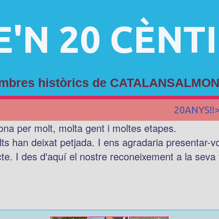
E'N 20 CÈNT
membres històrics de CATALANSALMON
20ANYS!!
ona per molt, molta gent i moltes etapes.
lts han deixat petjada. I ens agradaria presentar-
cte. I des d'aquí el nostre reconeixement a la seva