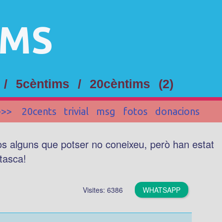
IMS
 /
5cèntims
/
20cèntims
(2)
>>>
20cents
trivial
msg
fotos
donacions
vos alguns que potser no coneixeu, però han estat
 tasca!
Visites: 6386
WHATSAPP