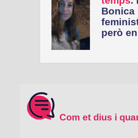
temps
.
Bonica i
feminist
però en
Com et dius i qua