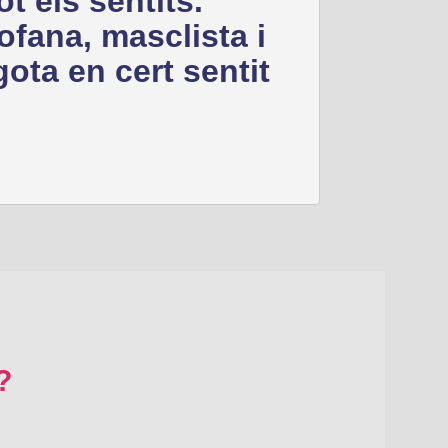
t els sentits.
rofana, masclista i
gota en cert sentit
?