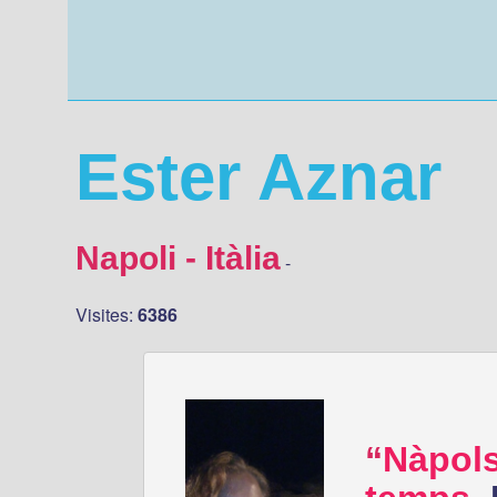
Ester Aznar
Napoli - Itàlia
-
Visites:
6386
Nàpols