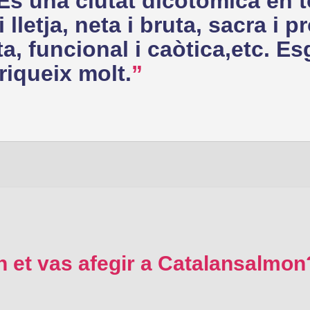
 És una ciutat dicotòmica en to
 lletja, neta i bruta, sacra i p
a, funcional i caòtica,etc. Es
riqueix molt.
n et vas afegir a Catalansalmon