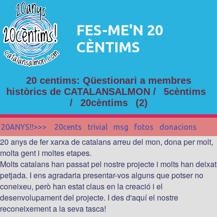
FES-ME'N 20
CÈNTIMS
20 centims: Qüestionari a membres
històrics de CATALANSALMON /
5cèntims
/
20cèntims
(2)
20ANYS!!>>>
20cents
trivial
msg
fotos
donacions
20 anys de fer xarxa de catalans arreu del mon, dona per molt,
molta gent i moltes etapes.
Molts catalans han passat pel nostre projecte i molts han deixat
petjada. I ens agradaria presentar-vos alguns que potser no
coneixeu, però han estat claus en la creació i el
desenvolupament del projecte. I des d'aquí el nostre
reconeixement a la seva tasca!