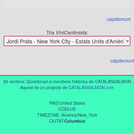
capdemunt
Tria
VintCentimista
:
capdemunt
20 centims: Qüestionari a membres històrics de CATALANSALMON
Aquest és un projecte de
CATALANSALMON.com
PAIS:United States
CODI:US
TIMEZONE: America/New_York
CIUTAT:
Columbus