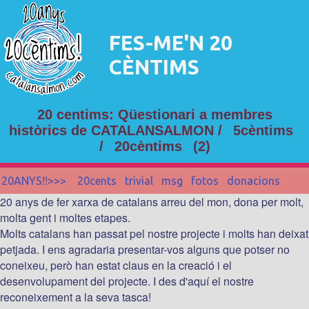
FES-ME'N 20
CÈNTIMS
20 centims: Qüestionari a membres
històrics de CATALANSALMON /
5cèntims
/
20cèntims
(2)
20ANYS!!>>>
20cents
trivial
msg
fotos
donacions
20 anys de fer xarxa de catalans arreu del mon, dona per molt,
molta gent i moltes etapes.
Molts catalans han passat pel nostre projecte i molts han deixat
petjada. I ens agradaria presentar-vos alguns que potser no
coneixeu, però han estat claus en la creació i el
desenvolupament del projecte. I des d'aquí el nostre
reconeixement a la seva tasca!