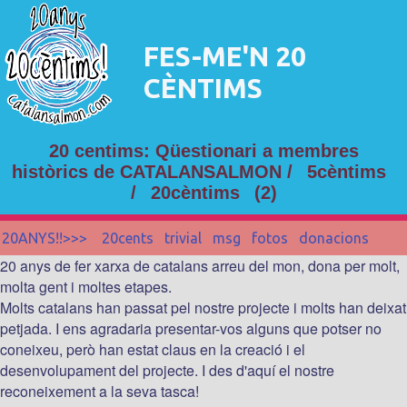
FES-ME'N 20
CÈNTIMS
20 centims: Qüestionari a membres
històrics de CATALANSALMON /
5cèntims
/
20cèntims
(2)
20ANYS!!>>>
20cents
trivial
msg
fotos
donacions
20 anys de fer xarxa de catalans arreu del mon, dona per molt,
molta gent i moltes etapes.
Molts catalans han passat pel nostre projecte i molts han deixat
petjada. I ens agradaria presentar-vos alguns que potser no
coneixeu, però han estat claus en la creació i el
desenvolupament del projecte. I des d'aquí el nostre
reconeixement a la seva tasca!