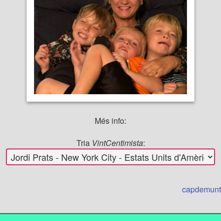
Més info:
Tria
VintCentimista
:
capdemunt