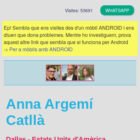
Visites: 53691
WHATSAPP
Ep! Sembla que ens visites des d'un mòbil ANDROID i ens
diuen que dona problemes. Mentre ho investiguem, prova
aquest altre link que sembla que si funciona per Android
->
Per a mòbils amb ANDROID
Anna Argemí
Catllà
Dallas - Estats Units d'Amèrica
-