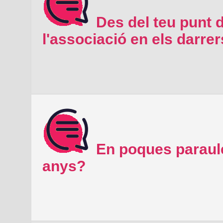
Des del teu punt d
l'associació en els darre
En poques paraule
anys?