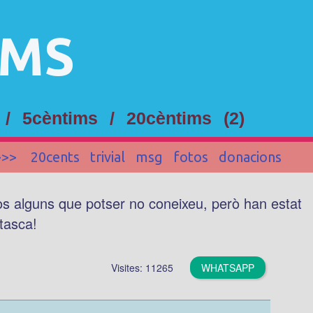
IMS
 /
5cèntims
/
20cèntims
(2)
>>>
20cents
trivial
msg
fotos
donacions
vos alguns que potser no coneixeu, però han estat
 tasca!
Visites: 11265
WHATSAPP