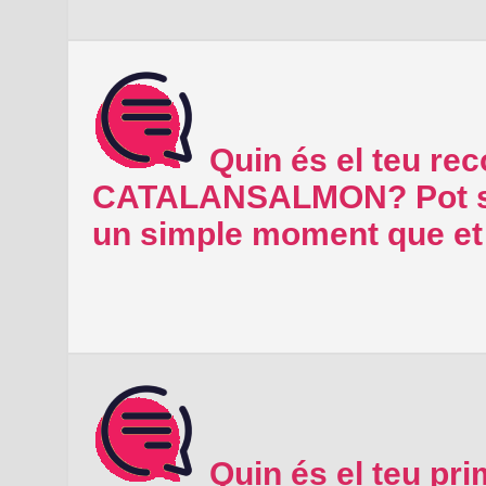
Quin és el teu re
CATALANSALMON? Pot ser
un simple moment que et 
Quin és el teu pr