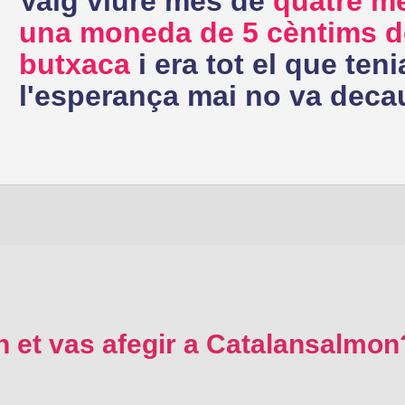
Vaig viure més de
quatre m
una moneda de 5 cèntims de
butxaca
i era tot el que teni
l'esperança mai no va deca
n et vas afegir a Catalansalmon