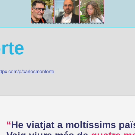
rte
00px.com/p/carlosmonforte
He viatjat a moltíssims paï