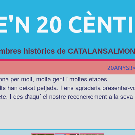
E'N 20 CÈNT
membres històrics de CATALANSALMON
20ANYS!!
ona per molt, molta gent i moltes etapes.
lts han deixat petjada. I ens agradaria presentar-
cte. I des d'aquí el nostre reconeixement a la seva