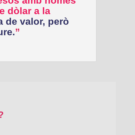
esos amb només
 dòlar a la
a de valor, però
ure.
?