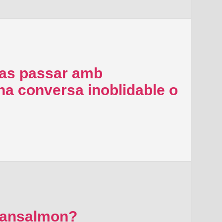
vas passar amb
 conversa inoblidable o
alansalmon?