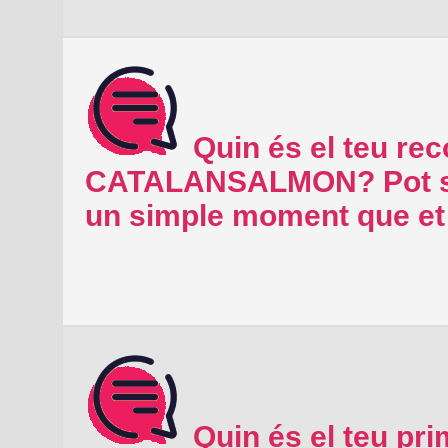
Quin és el teu re
CATALANSALMON? Pot ser
un simple moment que et 
Quin és el teu pr