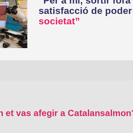
Per a mi, sortir for
satisfacció de pode
societat
n et vas afegir a Catalansalmon