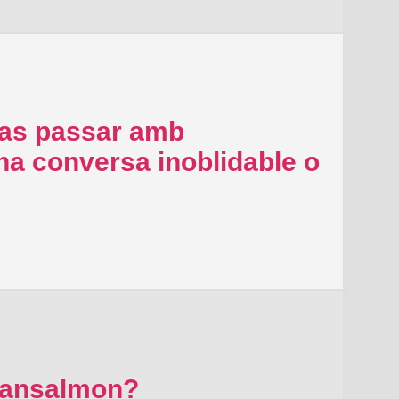
vas passar amb
 conversa inoblidable o
alansalmon?