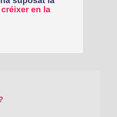
a ha suposat la
r
créixer en la
?