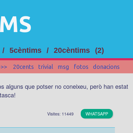
IMS
 /
5cèntims
/
20cèntims
(2)
>>>
20cents
trivial
msg
fotos
donacions
vos alguns que potser no coneixeu, però han estat
 tasca!
Visites: 11449
WHATSAPP