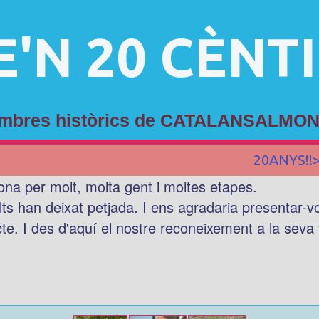
E'N 20 CÈNT
membres històrics de CATALANSALMON
20ANYS!!
ona per molt, molta gent i moltes etapes.
lts han deixat petjada. I ens agradaria presentar-
cte. I des d'aquí el nostre reconeixement a la seva