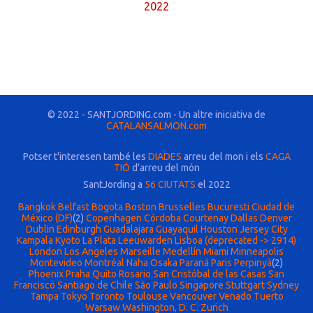
2022
© 2022 - SANTJORDING.com - Un altre iniciativa de
CATALANSALMON.com
Potser t'interesen també les
DIADES
arreu del mon i els
CAGA
TIÓ
d'arreu del món
SantJording a
56 CIUTATS
el 2022
Bangkok
Belfast
Bogota
Boston
Brusselles
Bucuresti
Ciudad de
México (DF)
(2)
Copenhagen
Córdoba
Courtenay
Dallas
Denver
Dublin
Edinburgh
Guadalajara
Guayaquil
Houston
Jersey City
Kampala
Kyoto
La Plata
Leeuwarden
Lisboa (deprecated -> 2914)
London
Los Angeles
Marseille
Medellín
Miami
Minneapolis
Montevideo
Montréal
Naha
Osaka
Paraná
Paris
Perpinyà
(2)
Phoenix
Praha
Quito
Rosario
San Cristóbal de las Casas
San
Francisco
Santiago de Chile
São Paulo
Singapore
Stuttgart
Sydney
Tampa
Tokyo
Toronto
Toulouse
Vancouver
Venado Tuerto
Warsaw
Washington, D. C.
Zurich