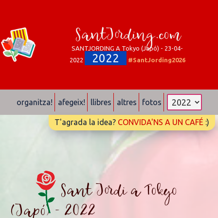
SantJording.com
SANTJORDING A Tokyo (Japó) - 23-04-
2022
2022
#SantJording2026
organitza!
afegeix!
llibres
altres
fotos
T'agrada la idea?
CONVIDA'NS A UN CAFÉ
:)
Sant Jordi a Tokyo
(Japó) - 2022