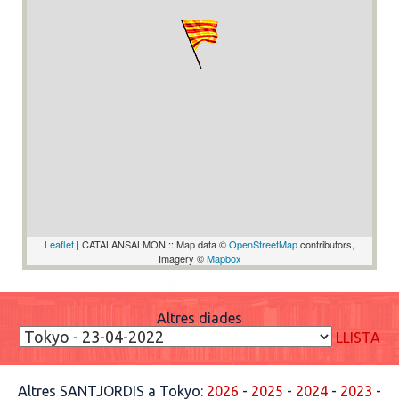
Leaflet
| CATALANSALMON :: Map data ©
OpenStreetMap
contributors,
Imagery ©
Mapbox
Altres diades
LLISTA
Altres SANTJORDIS a Tokyo:
2026
-
2025
-
2024
-
2023
-