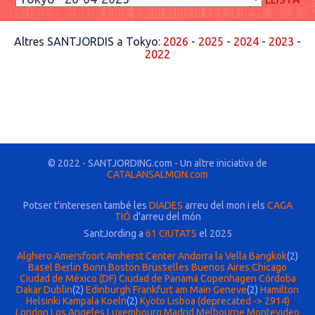
Altres SANTJORDIS a Tokyo:
2026
-
2025
-
2024
-
2023
-
2022
© 2022 - SANTJORDING.com - Un altre iniciativa de
CATALANSALMON.com
Potser t'interesen també les
DIADES
arreu del mon i els
CAGA
TIÓ
d'arreu del món
SantJording a
61 CIUTATS
el 2025
Alghero
Amersfoort
Amherst Center
Andorra la Vella
Bangkok
(2)
Basel
Berlin
Bonn
Boston
Brusselles
Buenos Aires
Chicago
Ciudad de México (DF)
Ciudad de Panamá
Copenhagen
Córdoba
Dakar
Dublin
(2)
Edinburgh
Frankfurt am Main
Geneve
(2)
Hamilton
Helsinki
Kampala
Koeln
(2)
Kyoto
Lisboa (deprecated -> 2914)
London
Los Angeles
Luxembourg
Madrid
Melbourne
Montevideo