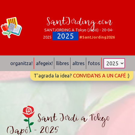
SantJording.com
SANTJORDING A Tokyo (Japó) - 20-04-
2025
2025
#SantJording2026
organitza!
afegeix!
llibres
altres
fotos
T'agrada la idea?
CONVIDA'NS A UN CAFÉ
:)
Sant Jordi a Tokyo
(Japó) - 2025