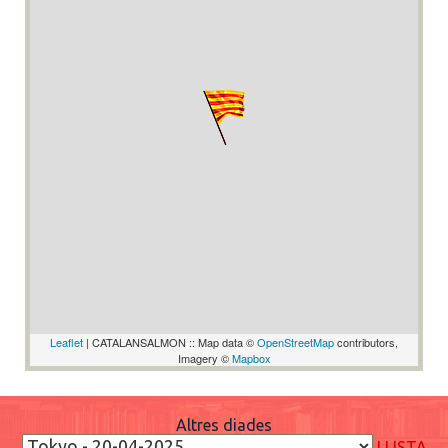
Leaflet
| CATALANSALMON :: Map data ©
OpenStreetMap
contributors,
Imagery ©
Mapbox
Altres diades
LLISTA