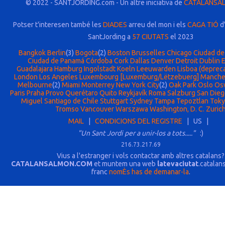
© 2022 - SANTJORDING.com - Un altre iniciativa de
CATALANSA
Potser t'interesen també les
DIADES
arreu del mon i els
CAGA TIÓ
d'
SantJording a
57 CIUTATS
el 2023
Bangkok
Berlin
(3)
Bogota
(2)
Boston
Brusselles
Chicago
Ciudad de
Ciudad de Panamá
Córdoba
Cork
Dallas
Denver
Detroit
Dublin
Guadalajara
Hamburg
Ingolstadt
Koeln
Leeuwarden
Lisboa (deprec
London
Los Angeles
Luxembourg [Luxemburg/Lëtzebuerg]
Manche
Melbourne
(2)
Miami
Monterrey
New York City
(2)
Oak Park
Oslo
Os
Paris
Praha
Provo
Querétaro
Quito
Reykjavík
Roma
Salzburg
San Dieg
Miguel
Santiago de Chile
Stuttgart
Sydney
Tampa
Tepoztlan
Tok
Tromso
Vancouver
Warszawa
Washington, D. C.
Zuric
MAIL
|
CONDICIONS DEL REGISTRE
| US |
"Un Sant Jordi per a unir-los a tots....."
:)
216.73.217.69
Vius a l'estranger i vols contactar amb altres catalans?
CATALANSALMON.COM
et muntem una web
latevaciutat
.catalan
franc
nomÈs has de demanar-la
.