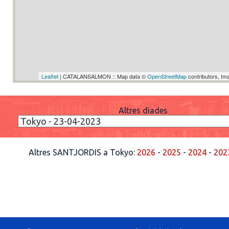
Leaflet
| CATALANSALMON :: Map data ©
OpenStreetMap
contributors, I
Altres diades
Altres SANTJORDIS a Tokyo:
2026
-
2025
-
2024
-
202