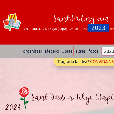
SantJording.com
2023
SANTJORDING A Tokyo (Japó) - 23-04-2023
#S
organitza!
afegeix!
llibres
altres
fotos
T'agrada la idea?
CONVIDA'NS
Sant Jordi a Tokyo (Japó
2023