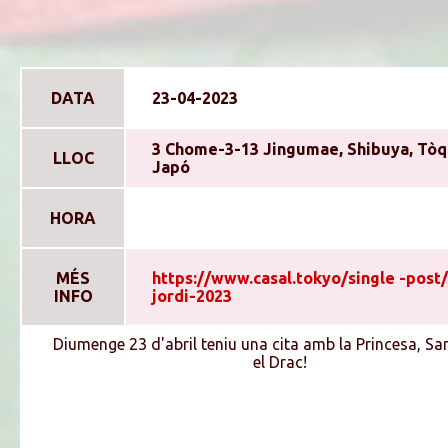
DATA
23-04-2023
3 Chome-3-13 Jingumae, Shibuya, Tòq
LLOC
Japó
HORA
MÉS
https://www.casal.tokyo/single -post/
INFO
jordi-2023
Diumenge 23 d'abril teniu una cita amb la Princesa, San
el Drac!