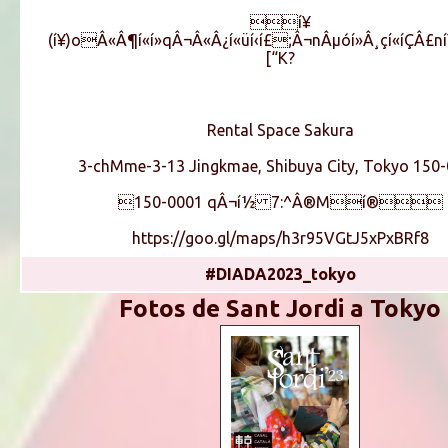
í¥
(í¥)oÂ«Â¶í«í»qÂ¬Â«Â¿í«üí‹í£;Â¬nÂµóí»Â¸çí«íÇÂ£ní¥
[“K?
Rental Space Sakura
3-chMme-3-13 Jingkmae, Shibuya City, Tokyo 150
150-0001 qÂ¬í½ 7:^Â®Mí®
https://goo.gl/maps/h3r95VGtJ5xPxBRf8
#DIADA2023_tokyo
Fotos de Sant Jordi a Tokyo